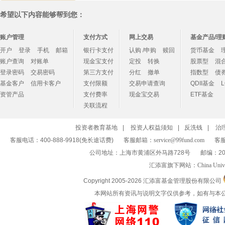
希望以下内容能够帮到您：
账户管理
支付方式
网上交易
基金产品/理
开户
登录
手机
邮箱
银行卡支付
认购 /申购
赎回
货币基金
账户查询
对账单
现金宝支付
定投
转换
股票型
混
登录密码
交易密码
第三方支付
分红
撤单
指数型
债
基金客户
信用卡客户
支付限额
交易申请查询
QDII基金
资管产品
支付费率
现金宝交易
ETF基金
关联流程
投资者教育基地
|
投资人权益须知
|
反洗钱
|
治
客服电话：400-888-9918(免长途话费)
客服邮箱：
service@99fund.com
客服
公司地址：上海市黄浦区外马路728号
邮编：20
汇添富旗下网站：
China Univ
Copyright 2005-
2026 汇添富基金管理股份有限公司
本网站所有资讯与说明文字仅供参考，如有与本