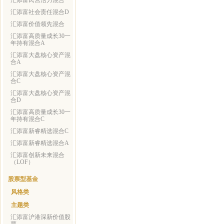
汇添富民营活力混合
汇添富社会责任混合D
汇添富价值领先混合
汇添富高质量成长30一
年持有混合A
汇添富大盘核心资产混
合A
汇添富大盘核心资产混
合C
汇添富大盘核心资产混
合D
汇添富高质量成长30一
年持有混合C
汇添富新睿精选混合C
汇添富新睿精选混合A
汇添富创新未来混合
（LOF）
股票型基金
风格类
主题类
汇添富沪港深新价值股