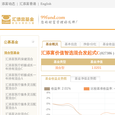
添富动态
|
汇添富香港
|
English
公募基金
基金概况
基本信息
净值•分红
基金收益
汇添富价值智选混合发起式C
混合型基金
(027386 )
汇添富医药保健混合
基金类型
基金净值
汇添富医疗积极成长一
混合型
1.0201
年持有混合C
汇添富医疗积极成长一
年持有混合A
基金收益走势图
基金净值走势图
汇添富医疗服务灵活配
置混合D
汇添富医疗服务灵活配
置混合C
汇添富医疗服务灵活配
置混合A
汇添富达欣混合C