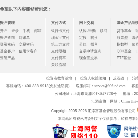
希望以下内容能够帮到您：
账户管理
支付方式
网上交易
基金产品/理
开户
登录
手机
邮箱
银行卡支付
认购 /申购
赎回
货币基金
账户查询
对账单
现金宝支付
定投
转换
股票型
混
登录密码
交易密码
第三方支付
分红
撤单
指数型
债
基金客户
信用卡客户
支付限额
交易申请查询
QDII基金
资管产品
支付费率
现金宝交易
ETF基金
关联流程
投资者教育基地
|
投资人权益须知
|
反洗钱
|
治
客服电话：400-888-9918(免长途话费)
客服邮箱：
service@99fund.com
客服
公司地址：上海市黄浦区外马路728号
邮编：20
汇添富旗下网站：
China Univ
Copyright 2005-
2026 汇添富基金管理股份有限公司
本网站所有资讯与说明文字仅供参考，如有与本