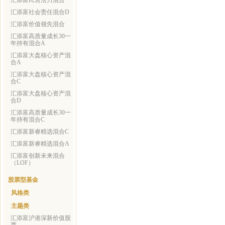
汇添富民营活力混合
汇添富社会责任混合D
汇添富价值领先混合
汇添富高质量成长30一
年持有混合A
汇添富大盘核心资产混
合A
汇添富大盘核心资产混
合C
汇添富大盘核心资产混
合D
汇添富高质量成长30一
年持有混合C
汇添富新睿精选混合C
汇添富新睿精选混合A
汇添富创新未来混合
（LOF）
股票型基金
风格类
主题类
汇添富沪港深新价值股