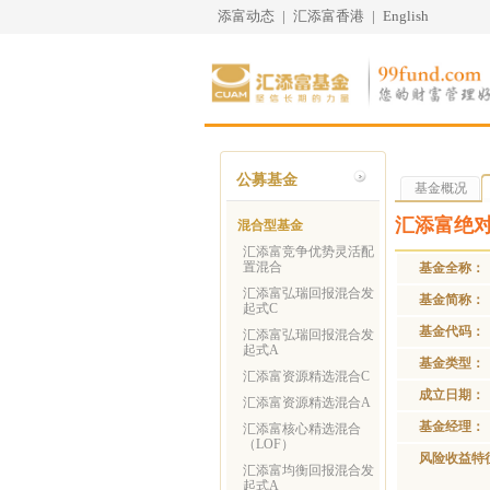
添富动态
|
汇添富香港
|
English
公募基金
基金概况
汇添富绝
混合型基金
汇添富竞争优势灵活配
置混合
基金全称：
汇添富弘瑞回报混合发
基金简称：
起式C
基金代码：
汇添富弘瑞回报混合发
起式A
基金类型：
汇添富资源精选混合C
成立日期：
汇添富资源精选混合A
基金经理：
汇添富核心精选混合
（LOF）
风险收益特
汇添富均衡回报混合发
起式A