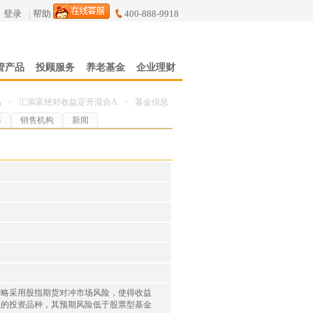
登录
|
帮助
400-888-9918
管产品
投顾服务
养老基金
企业理财
品
>
汇添富绝对收益定开混合A
>
基金信息
率
销售机构
新闻
策略采用股指期货对冲市场风险，使得收益
益的投资品种，其预期风险低于股票型基金