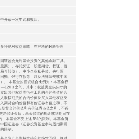
集中开放一次申购和赎回。
的多种绝对收益策略，在严格的风险管理
中国证监会允许基金投资的其他金融工具。
的股票）、存托凭证、股指期货、权证，债
交易可转债）、中小企业私募债、央行票
券回购、银行存款等，以及法律法规或中国
）。 本基金的投资组合比例为：本基金权
—120％之间。其中：权益类空头头寸的
及卖出其他权益类衍生工具的合约价值的合
买入股指期货的合约价值及买入其他权益类
买入期货合约价值和有价证券市值之和，不
买入期货合约价值和有价证券市值之和，不得
的交易保证金后，基金保留的现金或到期日在
，本基金不受上述 5%的限制。本基金所
受中国证监会《证券投资基金参与股指期货
项的限制。
现基金资产长期持续稳定的绝对回报。绝对