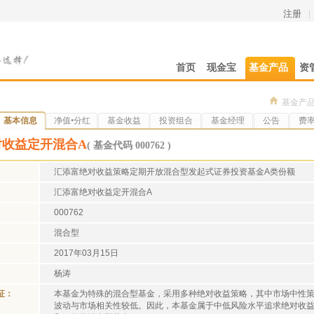
注册
|
首页
现金宝
基金产品
资
基金产
基本信息
净值•分红
基金收益
投资组合
基金经理
公告
费
对收益定开混合A
( 基金代码 000762 )
汇添富绝对收益策略定期开放混合型发起式证券投资基金A类份额
汇添富绝对收益定开混合A
000762
混合型
2017年03月15日
杨涛
征：
本基金为特殊的混合型基金，采用多种绝对收益策略，其中市场中性
波动与市场相关性较低。因此，本基金属于中低风险水平追求绝对收