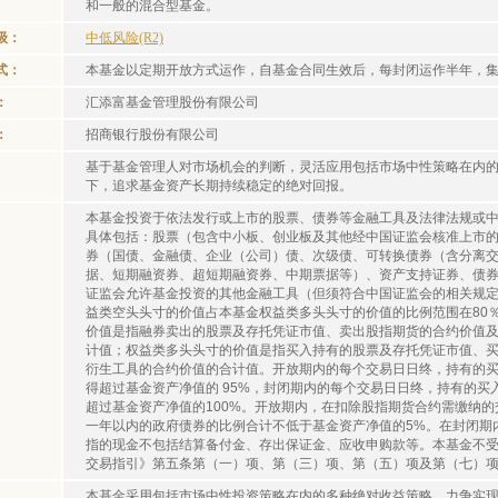
和一般的混合型基金。
级：
中低风险(R2)
式：
本基金以定期开放方式运作，自基金合同生效后，每封闭运作半年，
：
汇添富基金管理股份有限公司
：
招商银行股份有限公司
基于基金管理人对市场机会的判断，灵活应用包括市场中性策略在内
下，追求基金资产长期持续稳定的绝对回报。
本基金投资于依法发行或上市的股票、债券等金融工具及法律法规或
具体包括：股票（包含中小板、创业板及其他经中国证监会核准上市
券（国债、金融债、企业（公司）债、次级债、可转换债券（含分离
据、短期融资券、超短期融资券、中期票据等）、资产支持证券、债
证监会允许基金投资的其他金融工具（但须符合中国证监会的相关规定
益类空头头寸的价值占本基金权益类多头头寸的价值的比例范围在80％
价值是指融券卖出的股票及存托凭证市值、卖出股指期货的合约价值
计值；权益类多头头寸的价值是指买入持有的股票及存托凭证市值、
衍生工具的合约价值的合计值。开放期内的每个交易日日终，持有的
得超过基金资产净值的 95%，封闭期内的每个交易日日终，持有的
超过基金资产净值的100%。开放期内，在扣除股指期货合约需缴纳
一年以内的政府债券的比例合计不低于基金资产净值的5%。在封闭期内
指的现金不包括结算备付金、存出保证金、应收申购款等。本基金不
交易指引》第五条第（一）项、第（三）项、第（五）项及第（七）
本基金采用包括市场中性投资策略在内的多种绝对收益策略，力争实