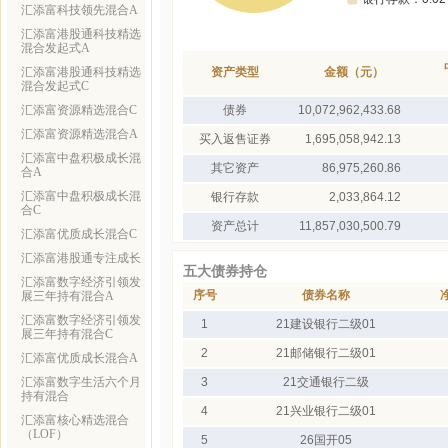
汇添富科技领先混合A
汇添富港股通科技精选
混合发起式A
汇添富港股通科技精选
资产类型
金额（元）
混合发起式C
汇添富资源精选混合C
债券
10,072,962,433.68
汇添富资源精选混合A
买入返售证券
1,695,058,942.13
汇添富中盘积极成长混
其它资产
86,975,260.86
合A
汇添富中盘积极成长混
银行存款
2,033,864.12
合C
资产总计
11,857,030,500.79
汇添富优质成长混合C
汇添富港股通专注成长
五大债券持仓
汇添富数字经济引领发
序号
债券名称
展三年持有混合A
汇添富数字经济引领发
1
21建设银行二级01
展三年持有混合C
2
21邮储银行二级01
汇添富优质成长混合A
汇添富数字生活六个月
3
21交通银行二级
持有混合
4
21兴业银行二级01
汇添富核心精选混合
（LOF）
5
26国开05