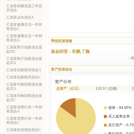
汇添富积极优选三年定
开混合
汇添富达欣混合A
汇添富健康生活一年持
有混合C
汇添富健康生活一年持
有混合A
季报投资策略
汇添富医疗创新混合发
基金经理：宋鹏,丁巍
起式C
-
汇添富医疗创新混合发
起式A
资产投资组合
汇添富创新医药混合A
汇添富创新医药混合C
资产分布
汇添富均衡回报混合发
起式A
总资产（亿元）
118.57 (总额)
2
汇添富均衡回报混合发
起式C
汇添富优势行业一年持
有混合A
汇添富优势行业一年持
有混合C
汇添富科技领先混合C