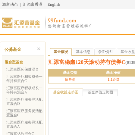
添富动态
|
汇添富香港
|
English
公募基金
基金概况
基本信息
净值•分红
基金收益
汇添富稳鑫120天滚动持有债券C
混合型基金
(0138
汇添富医药保健混合
基金类型
基金净值
汇添富医疗积极成长一
债券型
1.1343
年持有混合C
汇添富医疗积极成长一
年持有混合A
基金收益走势图
基金净值走势图
汇添富医疗服务灵活配
置混合D
汇添富医疗服务灵活配
置混合C
汇添富医疗服务灵活配
置混合A
汇添富达欣混合C