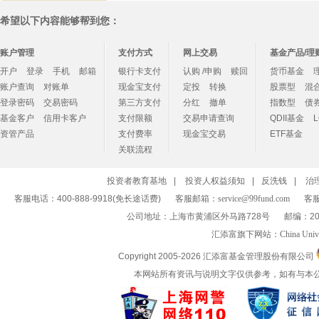
希望以下内容能够帮到您：
账户管理
支付方式
网上交易
基金产品/理
开户
登录
手机
邮箱
银行卡支付
认购 /申购
赎回
货币基金
账户查询
对账单
现金宝支付
定投
转换
股票型
混
登录密码
交易密码
第三方支付
分红
撤单
指数型
债
基金客户
信用卡客户
支付限额
交易申请查询
QDII基金
资管产品
支付费率
现金宝交易
ETF基金
关联流程
投资者教育基地
|
投资人权益须知
|
反洗钱
|
治
客服电话：400-888-9918(免长途话费)
客服邮箱：
service@99fund.com
客服
公司地址：上海市黄浦区外马路728号
邮编：20
汇添富旗下网站：
China Univ
Copyright 2005-
2026 汇添富基金管理股份有限公司
本网站所有资讯与说明文字仅供参考，如有与本