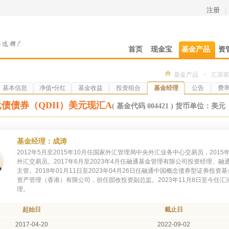
注册
|
首页
现金宝
基金产品
资
基金产品
>
汇添富
基本信息
净值•分红
基金收益
投资组合
基金经理
公告
费
债债券（QDII）美元现汇A
( 基金代码 004421 ) 货币单位：美元
基金经理：成涛
2012年5月至2015年10月任国家外汇管理局中央外汇业务中心交易员，2015
外汇交易员。2017年6月至2023年4月任融通基金管理有限公司投资经理、
主管。2018年01月11日至2023年04月26日任融通中国概念债券型证券投资基金
资产管理（香港）有限公司，担任固收投资副总监。2023年11月8日至今任
理。
起始日
截止日
2017-04-20
2022-09-02