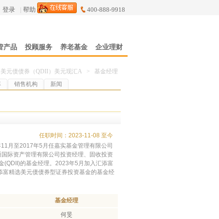
登录
|
帮助
400-888-9918
管产品
投顾服务
养老基金
企业理财
美元债债券（QDII）美元现汇A
>
基金经理
率
销售机构
新闻
任职时间：2023-11-08 至今
年11月至2017年5月任嘉实基金管理有限公司
融通国际资产管理有限公司投资经理、固收投资
(QDII)的基金经理。2023年5月加入汇添富
汇添富精选美元债债券型证券投资基金的基金经
基金经理
何旻