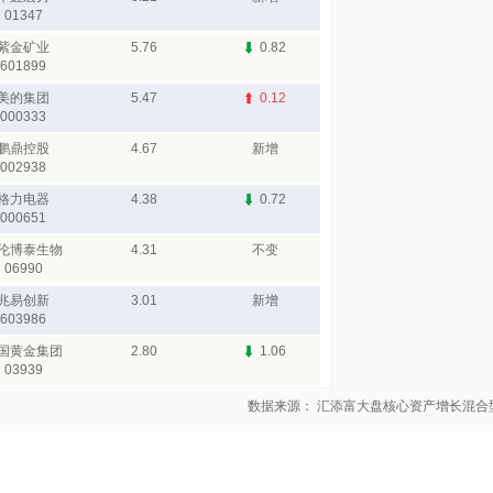
01347
紫金矿业
5.76
0.82
601899
美的集团
5.47
0.12
000333
鹏鼎控股
4.67
新增
002938
格力电器
4.38
0.72
000651
伦博泰生物
4.31
不变
06990
兆易创新
3.01
新增
603986
国黄金集团
2.80
1.06
03939
数据来源： 汇添富大盘核心资产增长混合