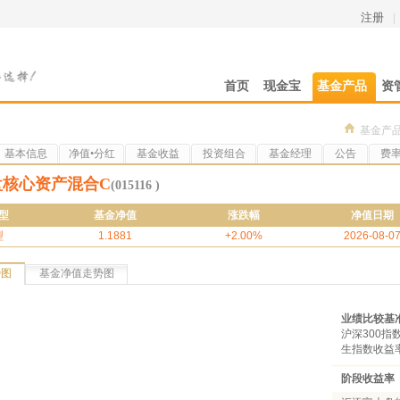
注册
|
首页
现金宝
基金产品
资
基金产
基本信息
净值•分红
基金收益
投资组合
基金经理
公告
费
盘核心资产混合C
(015116 )
型
基金净值
涨跌幅
净值日期
型
1.1881
+2.00%
2026-08-0
势图
基金净值走势图
业绩比较基
沪深300指
生指数收益率
阶段收益率