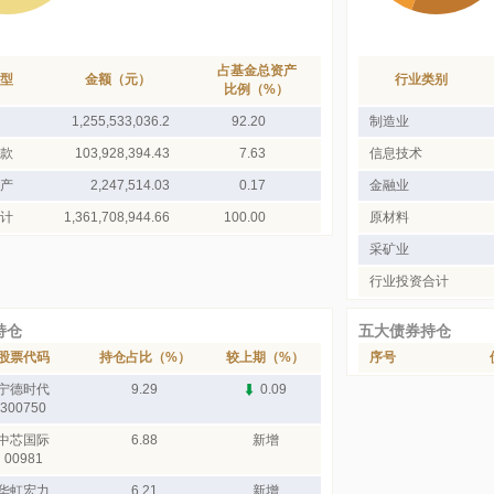
占基金总资产
型
金额（元）
行业类别
比例（%）
1,255,533,036.2
92.20
制造业
款
103,928,394.43
7.63
信息技术
产
2,247,514.03
0.17
金融业
计
1,361,708,944.66
100.00
原材料
采矿业
行业投资合计
持仓
五大债券持仓
股票代码
持仓占比（%）
较上期（%）
序号
宁德时代
9.29
0.09
300750
中芯国际
6.88
新增
00981
华虹宏力
6.21
新增