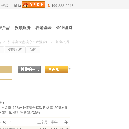
登录
|
帮助
400-888-9918
管产品
投顾服务
养老基金
企业理财
品
>
汇添富大盘核心资产混合C
>
基金概况
率
销售机构
新闻
7
准：
数收益率*65%+中债综合指数收益率*20%+恒
(使用估值汇率折算)*15%
（%）：
三个月
半年
一年