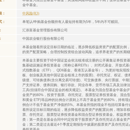
征：
本基金为混合型基金中基金，其预期风险和收益水平高于债券型基金
金中基金。
级：
中风险(R3)
式：
单笔认/申购基金份额持有人最短持有期为5年，5年内不可赎回。
：
汇添富基金管理股份有限公司
：
中国农业银行股份有限公司
本基金随着所设定目标日期的临近，逐步降低权益类资产的配置比例
的资产配置策略，合理控制投资组合波动风险，追求养老资产的长期
本基金主要投资于经中国证监会依法核准或注册的公开募集证券投资基
集基础设施证券投资基金（简称公募REITs）、封闭式基金、开放式基
式指数基金（ETF）、QDII基金、香港互认基金等）。为更好地实现
板、创业板及其他中国证监会核准上市的股票)、存托凭证、权证、债
级债、可转换债券(含分离交易可转债)、可交换债券、央行票据、中期
产支持证券、债券回购、银行存款、同业存单、货币市场工具及法律
工具(但须符合中国证监会的相关规定)。 本基金为混合型基金中基金(
金资产的80%，投资于股票、存托凭证、股票型证券投资基金、混合
和黄金 ETF)等品种的比例合计原则上不高于基金资产的80%，持有
例合计不低于基金资产净值的5%。本基金所指的现金不包括结算备付
着所设定目标日期的临近，逐步降低权益类资产的配置比例，增加非
票、存托凭证、股票型证券投资基金和混合型证券投资基金。权益类
类：第一类是在基金合同中约定投资于股票资产及存托凭证占基金资产
金；第二类是过去最近4个季度定期报告中披露的股票资产及存托凭证
券投资基金。