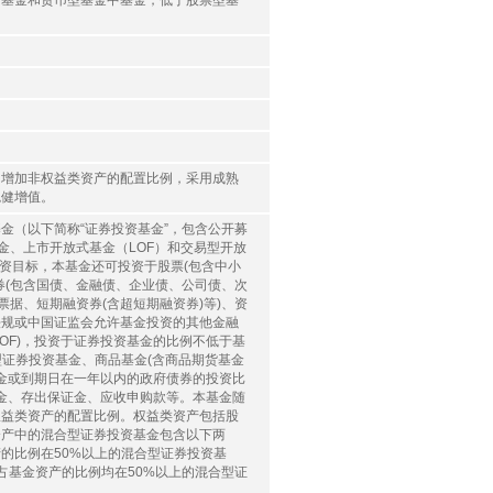
中基金和货币型基金中基金，低于股票型基
，增加非权益类资产的配置比例，采用成熟
稳健增值。
金（以下简称“证券投资基金”，包含公开募
金、上市开放式基金（LOF）和交易型开放
投资目标，本基金还可投资于股票(包含中小
券(包含国债、金融债、企业债、公司债、次
票据、短期融资券(含超短期融资券)等)、资
法规或中国证监会允许基金投资的其他金融
FOF)，投资于证券投资基金的比例不低于基
型证券投资基金、商品基金(含商品期货基金
现金或到期日在一年以内的政府债券的投资比
金、存出保证金、应收申购款等。本基金随
权益类资产的配置比例。权益类资产包括股
资产中的混合型证券投资基金包含以下两
的比例在50%以上的混合型证券投资基
占基金资产的比例均在50%以上的混合型证