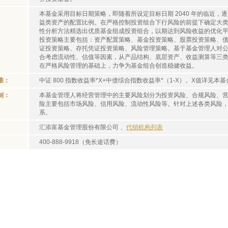
本基金采用目标日期策略，即随着所设定目标日期 2040 年的临近
益类资产的配置比例。在严格控制投资组合下行风险的前提下确定大
性分析方法精选出优质基金组成投资组合，以期达到风险收益的优化
投资策略主要包括：资产配置策略、基金投资策略、股票投资策略、
证投资策略、存托凭证投资策略、风险管理策略。基于基金管理人对公募
合考虑流动性、估值等因素，从产品结构、底层资产、收益测算等三类指
在严格风险管理的基础上，力争为基金组合创造稳健收益。
准：
中证 800 指数收益率*X+中债综合指数收益率*（1-X）。X值详见
制：
本基金管理人将经营管理中的主要风险划分为投资风险、合规风险、
险主要包括市场风险、信用风险、流动性风险等。针对上述各类风险
系。
汇添富基金管理股份有限公司 、
代销机构列表
400-888-9918（免长途话费）