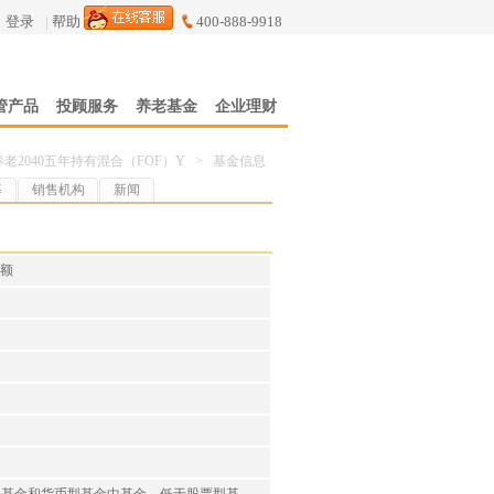
登录
|
帮助
400-888-9918
管产品
投顾服务
养老基金
企业理财
老2040五年持有混合（FOF）Y
>
基金信息
率
销售机构
新闻
份额