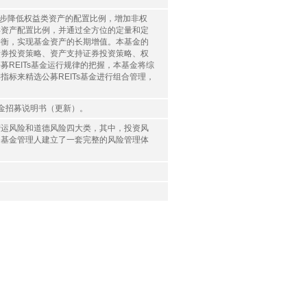
，逐步降低权益类资产的配置比例，增加非权
类资产配置比例，并通过全方位的定量和定
平衡，实现基金资产的长期增值。本基金的
债券投资策略、资产支持证券投资策略、权
REITs基金运行规律的把握，本基金将综
标来精选公募REITs基金进行组合管理，
本基金招募说明书（更新）。
营运风险和道德风险四大类，其中，投资风
，基金管理人建立了一套完整的风险管理体