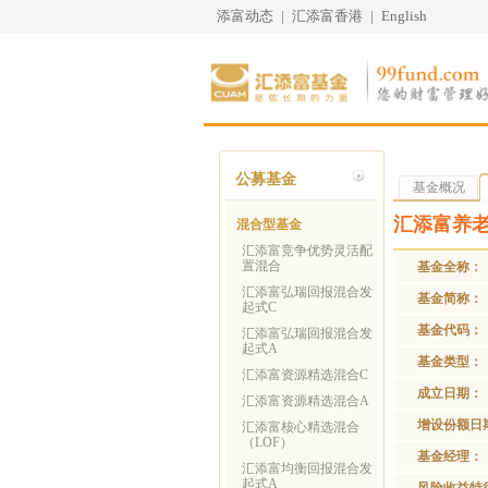
添富动态
|
汇添富香港
|
English
公募基金
基金概况
汇添富养老
混合型基金
汇添富竞争优势灵活配
置混合
基金全称：
汇添富弘瑞回报混合发
基金简称：
起式C
基金代码：
汇添富弘瑞回报混合发
起式A
基金类型：
汇添富资源精选混合C
成立日期：
汇添富资源精选混合A
增设份额日
汇添富核心精选混合
（LOF）
基金经理：
汇添富均衡回报混合发
起式A