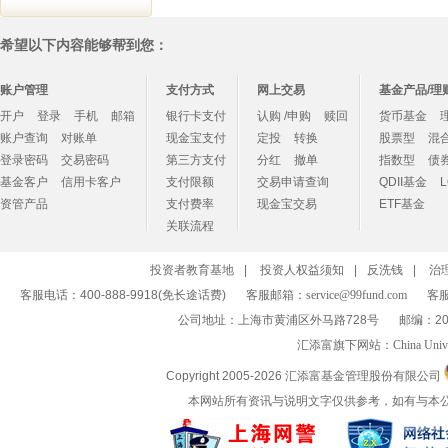
希望以下内容能够帮到您：
账户管理
支付方式
网上交易
基金产品/理
开户
登录
手机
邮箱
银行卡支付
认购 /申购
赎回
货币基金
账户查询
对账单
现金宝支付
定投
转换
股票型
混
登录密码
交易密码
第三方支付
分红
撤单
指数型
债
基金客户
信用卡客户
支付限额
交易申请查询
QDII基金
资管产品
支付费率
现金宝交易
ETF基金
关联流程
投资者教育基地
|
投资人权益须知
|
反洗钱
|
治
客服电话：400-888-9918(免长途话费)
客服邮箱：
service@99fund.com
客服
公司地址：上海市黄浦区外马路728号
邮编：20
汇添富旗下网站：
China Univ
Copyright 2005-
2026 汇添富基金管理股份有限公司
本网站所有资讯与说明文字仅供参考，如有与本