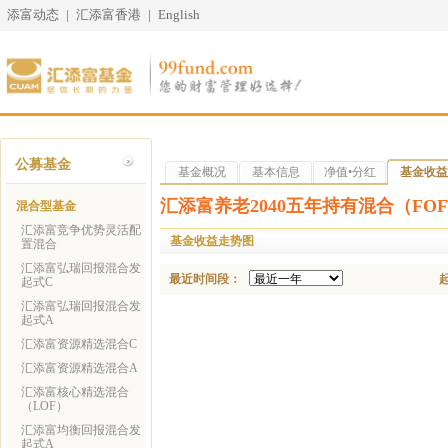
添富动态
|
汇添富香港
|
English
公募基金
基金概况
基本信息
净值•分红
基金收益
汇添富养老2040五年持有混合（FO
混合型基金
汇添富竞争优势灵活配
基金收益走势图
置混合
汇添富弘瑞回报混合发
最近时间段：
起式C
汇添富弘瑞回报混合发
起式A
汇添富资源精选混合C
汇添富资源精选混合A
汇添富核心精选混合
（LOF）
汇添富均衡回报混合发
起式A