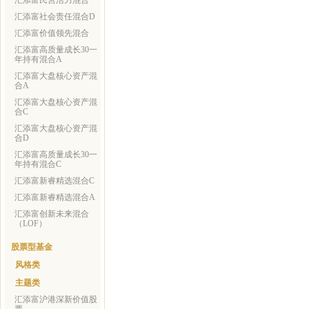
汇添富民营活力混合
汇添富社会责任混合D
汇添富价值领先混合
汇添富高质量成长30一
年持有混合A
汇添富大盘核心资产混
合A
汇添富大盘核心资产混
合C
汇添富大盘核心资产混
合D
汇添富高质量成长30一
年持有混合C
汇添富新睿精选混合C
汇添富新睿精选混合A
汇添富创新未来混合
（LOF）
股票型基金
风格类
主题类
汇添富沪港深新价值股