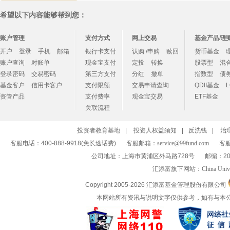
希望以下内容能够帮到您：
账户管理
支付方式
网上交易
基金产品/理
开户
登录
手机
邮箱
银行卡支付
认购 /申购
赎回
货币基金
账户查询
对账单
现金宝支付
定投
转换
股票型
混
登录密码
交易密码
第三方支付
分红
撤单
指数型
债
基金客户
信用卡客户
支付限额
交易申请查询
QDII基金
资管产品
支付费率
现金宝交易
ETF基金
关联流程
投资者教育基地
|
投资人权益须知
|
反洗钱
|
治
客服电话：400-888-9918(免长途话费)
客服邮箱：
service@99fund.com
客服
公司地址：上海市黄浦区外马路728号
邮编：20
汇添富旗下网站：
China Univ
Copyright 2005-
2026 汇添富基金管理股份有限公司
本网站所有资讯与说明文字仅供参考，如有与本