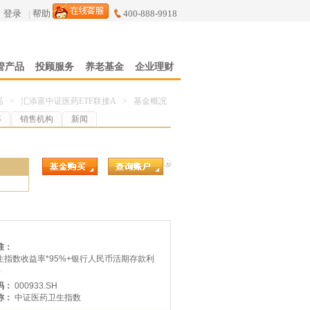
登录
|
帮助
400-888-9918
管产品
投顾服务
养老基金
企业理财
品
>
汇添富中证医药ETF联接A
>
基金概况
率
销售机构
新闻
5
准：
生指数收益率*95%+银行人民币活期存款利
%
码：
000933.SH
称：
中证医药卫生指数