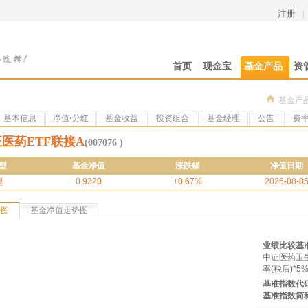
注册
|
首页
现金宝
基金产品
资
基金产
基本信息
净值•分红
基金收益
投资组合
基金经理
公告
费
医药ETF联接A
(007076 )
型
基金净值
涨跌幅
净值日期
型
0.9320
+0.67%
2026-08-0
势图
基金净值走势图
业绩比较基
中证医药卫
率(税后)*5
基准指数代
基准指数简