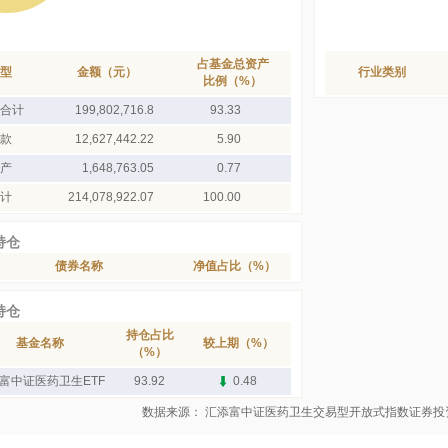
占基金总资产
型
金额（元）
行业类别
比例（%）
合计
199,802,716.8
93.33
款
12,627,442.22
5.90
产
1,648,763.05
0.77
计
214,078,922.07
100.00
持仓
债券名称
净值占比（%）
持仓
持仓占比
基金名称
较上期（%）
（%）
富中证医药卫生ETF
93.92
0.48
数据来源： 汇添富中证医药卫生交易型开放式指数证券投资