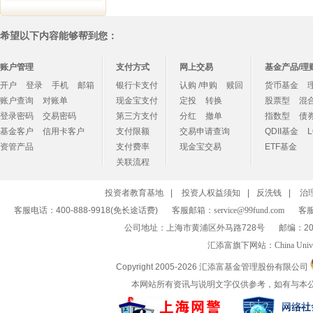
希望以下内容能够帮到您：
账户管理
支付方式
网上交易
基金产品/理
开户
登录
手机
邮箱
银行卡支付
认购 /申购
赎回
货币基金
账户查询
对账单
现金宝支付
定投
转换
股票型
混
登录密码
交易密码
第三方支付
分红
撤单
指数型
债
基金客户
信用卡客户
支付限额
交易申请查询
QDII基金
资管产品
支付费率
现金宝交易
ETF基金
关联流程
投资者教育基地
|
投资人权益须知
|
反洗钱
|
治
客服电话：400-888-9918(免长途话费)
客服邮箱：
service@99fund.com
客服
公司地址：上海市黄浦区外马路728号
邮编：20
汇添富旗下网站：
China Univ
Copyright 2005-
2026 汇添富基金管理股份有限公司
本网站所有资讯与说明文字仅供参考，如有与本