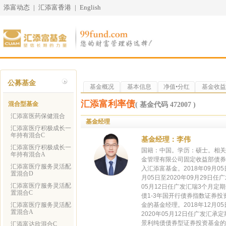
添富动态
|
汇添富香港
|
English
公募基金
基金概况
基本信息
净值•分红
基金收益
汇添富利率债
混合型基金
( 基金代码 472007 )
汇添富医药保健混合
基金经理
汇添富医疗积极成长一
年持有混合C
基金经理：李伟
汇添富医疗积极成长一
国籍：中国。学历：硕士。相关业
年持有混合A
金管理有限公司固定收益部债券
汇添富医疗服务灵活配
入汇添富基金。2018年09月0
置混合D
月05日至2020年09月29日
汇添富医疗服务灵活配
05月12日任广发汇瑞3个月定期
置混合C
债1-3年国开行债券指数证券投资
汇添富医疗服务灵活配
金的基金经理。2018年12月0
置混合A
2020年05月12日任广发汇承
景利纯债债券型证券投资基金的基
汇添富达欣混合C