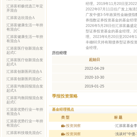
经理。2019年11月20日至2
汇添富积极优选三年定
2022年07月11日任广发上海清
开混合
广发中债3-5年政策性金融债指数
汇添富达欣混合A
券指数证券投资基金的基金经理。
汇添富健康生活一年持
2026年5月28日任汇添富鑫
有混合C
型证券投资基金的基金经理。20
汇添富健康生活一年持
理。2023年6月20日至202
有混合A
丰穗60天持有期债券型证券投资
金经理。
汇添富医疗创新混合发
起式C
历任经理
起始日
汇添富医疗创新混合发
起式A
2022-04-29
汇添富创新医药混合A
2020-10-30
汇添富创新医药混合C
汇添富均衡回报混合发
2019-01-25
起式A
2014-08-27
季报投资策略
汇添富均衡回报混合发
起式C
2013-05-29
基金经理视点
汇添富优势行业一年持
有混合A
类 型
标 题
汇添富优势行业一年持
有混合C
投资洞察
·汇添富基金李
汇添富科技领先混合C
投资洞察
·浅谈对“中债