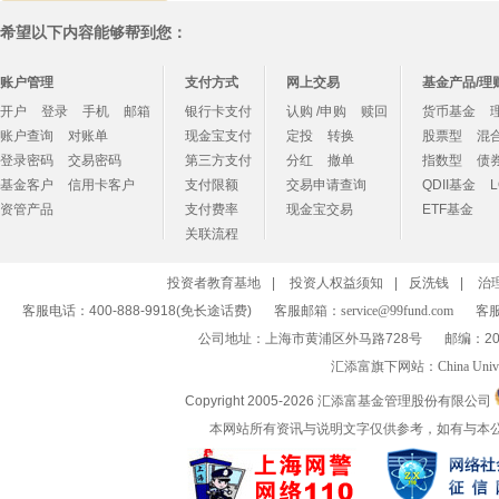
希望以下内容能够帮到您：
账户管理
支付方式
网上交易
基金产品/理
开户
登录
手机
邮箱
银行卡支付
认购 /申购
赎回
货币基金
账户查询
对账单
现金宝支付
定投
转换
股票型
混
登录密码
交易密码
第三方支付
分红
撤单
指数型
债
基金客户
信用卡客户
支付限额
交易申请查询
QDII基金
资管产品
支付费率
现金宝交易
ETF基金
关联流程
投资者教育基地
|
投资人权益须知
|
反洗钱
|
治
客服电话：400-888-9918(免长途话费)
客服邮箱：
service@99fund.com
客服
公司地址：上海市黄浦区外马路728号
邮编：20
汇添富旗下网站：
China Univ
Copyright 2005-
2026 汇添富基金管理股份有限公司
本网站所有资讯与说明文字仅供参考，如有与本