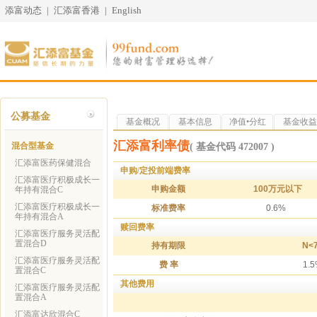
添富动态
|
汇添富香港
|
English
公募基金
基金概况
基本信息
净值•分红
基金收益
汇添富利率债
混合型基金
( 基金代码 472007 )
汇添富医药保健混合
申购/定投前端费率
汇添富医疗积极成长一
申购金额
100万元以下
年持有混合C
汇添富医疗积极成长一
标准费率
0.6%
年持有混合A
赎回费率
汇添富医疗服务灵活配
置混合D
持有期限
N<
汇添富医疗服务灵活配
费 率
1.
置混合C
其他费用
汇添富医疗服务灵活配
置混合A
汇添富达欣混合C