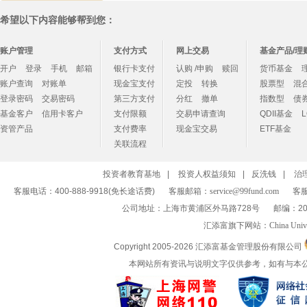
希望以下内容能够帮到您：
账户管理
支付方式
网上交易
基金产品/理
开户
登录
手机
邮箱
银行卡支付
认购 /申购
赎回
货币基金
账户查询
对账单
现金宝支付
定投
转换
股票型
混
登录密码
交易密码
第三方支付
分红
撤单
指数型
债
基金客户
信用卡客户
支付限额
交易申请查询
QDII基金
资管产品
支付费率
现金宝交易
ETF基金
关联流程
投资者教育基地
|
投资人权益须知
|
反洗钱
|
治
客服电话：400-888-9918(免长途话费)
客服邮箱：
service@99fund.com
客服
公司地址：上海市黄浦区外马路728号
邮编：20
汇添富旗下网站：
China Univ
Copyright 2005-
2026 汇添富基金管理股份有限公司
本网站所有资讯与说明文字仅供参考，如有与本