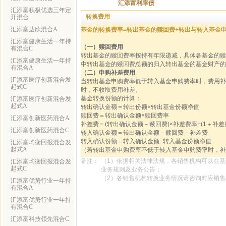
汇添富利率债
汇添富积极优选三年定
转换费用
开混合
汇添富达欣混合A
基金的转换费率=转出基金的赎回费+转出与转入基金
汇添富健康生活一年持
（一）赎回费用
有混合C
转出基金的赎回费率按持有年限递减，具体各基金的赎回费
汇添富健康生活一年持
中转出基金的赎回费总额的归入转出基金的基金财产的
有混合A
（二）申购补差费用
汇添富医疗创新混合发
当转出基金申购费率低于转入基金申购费率时，费用补
起式C
时，不收取费用补差。
基金转换份额的计算：
汇添富医疗创新混合发
起式A
转出确认金额＝转出份额×转出基金份额净值
赎回费＝转出确认金额×赎回费率
汇添富创新医药混合A
补差费＝(转出确认金额－赎回费)×补差费率÷(1＋补差
汇添富创新医药混合C
转入确认金额＝转出确认金额－赎回费－补差费
转入确认份额＝转入确认金额÷转入基金份额净值
汇添富均衡回报混合发
起式A
（若转出基金申购费率不低于转入基金申购费率时，补
备注：
（1）依据相关法律法规，各销售机构可以在
汇添富均衡回报混合发
起式C
业务规则及业务公告；
（2）各销售机构转换业务情况请咨询对应销
汇添富优势行业一年持
有混合A
汇添富优势行业一年持
有混合C
汇添富科技领先混合C