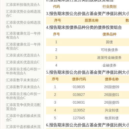
汇添富科技领先混合A
代码
行业类别
汇添富优势企业精选混
3.报告期末按公允价值占基金资产净值比例大
合C
序号
股票名称
数
汇添富优势企业精选混
合A
4.报告期末按债券品种分类的债券投资组合
汇添富健康生活一年持
序号
债券品种
有混合A
1
国债
汇添富健康生活一年持
有混合C
2
可转换债券
汇添富成长优选混合A
3
政策性金融债券
汇添富成长优选混合C
4
金融债券
汇添富自主核心科技一
5.报告期末按公允价值占基金资产净值比例大
年持有混合A
序号
债券代码
债券名称
汇添富数字未来混合C
汇添富数字未来混合A
1
019835
26国债09
汇添富自主核心科技一
2
019827
26国债01
年持有混合C
3
019831
26国债05
汇添富竞争优势灵活配
置混合
4
113052
兴业转债
汇添富中盘积极成长混
5
127045
牧原转债
合C
6.报告期末按公允价值占基金资产净值比例大
汇添富中盘积极成长混