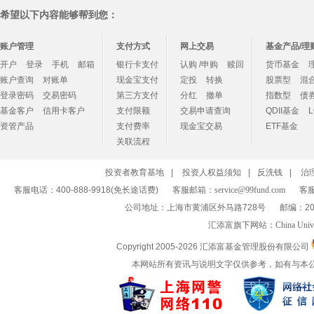
希望以下内容能够帮到您：
账户管理
支付方式
网上交易
基金产品/理
开户
登录
手机
邮箱
银行卡支付
认购 /申购
赎回
货币基金
账户查询
对账单
现金宝支付
定投
转换
股票型
混
登录密码
交易密码
第三方支付
分红
撤单
指数型
债
基金客户
信用卡客户
支付限额
交易申请查询
QDII基金
资管产品
支付费率
现金宝交易
ETF基金
关联流程
投资者教育基地
|
投资人权益须知
|
反洗钱
|
治
客服电话：400-888-9918(免长途话费)
客服邮箱：
service@99fund.com
客服
公司地址：上海市黄浦区外马路728号
邮编：20
汇添富旗下网站：
China Univ
Copyright 2005-
2026 汇添富基金管理股份有限公司
本网站所有资讯与说明文字仅供参考，如有与本