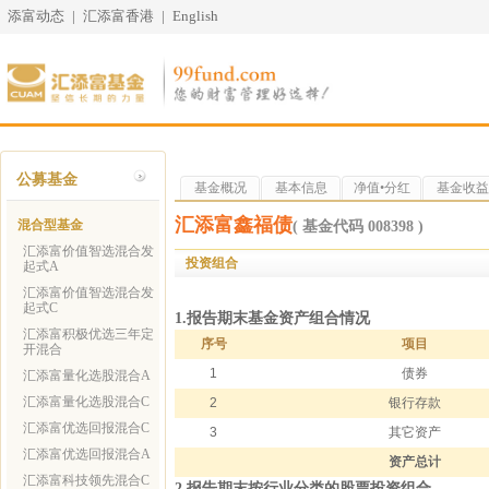
添富动态
|
汇添富香港
|
English
公募基金
基金概况
基本信息
净值•分红
基金收益
汇添富鑫福债
混合型基金
( 基金代码 008398 )
汇添富价值智选混合发
投资组合
起式A
汇添富价值智选混合发
起式C
1.报告期末基金资产组合情况
汇添富积极优选三年定
序号
项目
开混合
1
债券
汇添富量化选股混合A
汇添富量化选股混合C
2
银行存款
汇添富优选回报混合C
3
其它资产
汇添富优选回报混合A
资产总计
汇添富科技领先混合C
2.报告期末按行业分类的股票投资组合