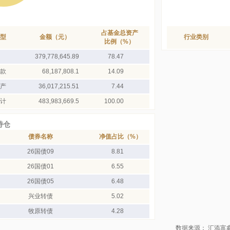
占基金总资产
型
金额（元）
行业类别
比例（%）
379,778,645.89
78.47
款
68,187,808.1
14.09
产
36,017,215.51
7.44
计
483,983,669.5
100.00
持仓
债券名称
净值占比（%）
26国债09
8.81
26国债01
6.55
26国债05
6.48
兴业转债
5.02
牧原转债
4.28
数据来源： 汇添富