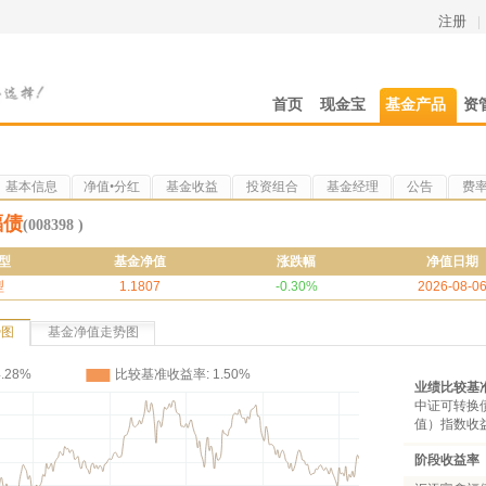
注册
|
首页
现金宝
基金产品
资
基本信息
净值•分红
基金收益
投资组合
基金经理
公告
费
福债
(008398 )
型
基金净值
涨跌幅
净值日期
型
1.1807
-0.30%
2026-08-0
势图
基金净值走势图
业绩比较基
中证可转换债
值）指数收益
阶段收益率