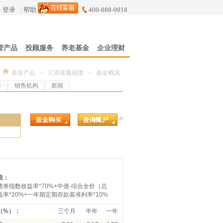
登录
|
帮助
400-888-9918
管产品
投顾服务
养老基金
企业理财
基金产品
>
汇添富鑫福债
>
基金概况
率
销售机构
新闻
6
准：
券指数收益率*70%+中债-综合全价（总
率*20%+一年期定期存款基准利率*10%
（%）：
三个月
半年
一年