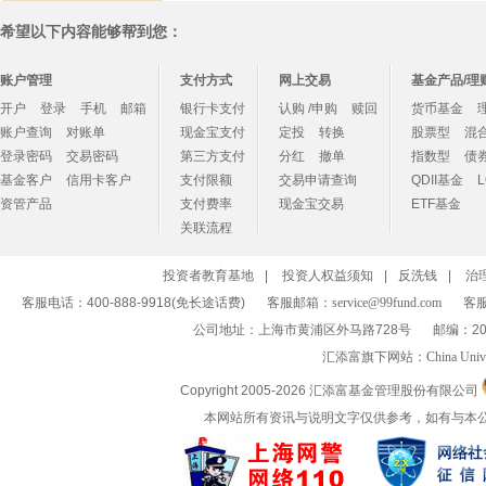
希望以下内容能够帮到您：
账户管理
支付方式
网上交易
基金产品/理
开户
登录
手机
邮箱
银行卡支付
认购 /申购
赎回
货币基金
账户查询
对账单
现金宝支付
定投
转换
股票型
混
登录密码
交易密码
第三方支付
分红
撤单
指数型
债
基金客户
信用卡客户
支付限额
交易申请查询
QDII基金
资管产品
支付费率
现金宝交易
ETF基金
关联流程
投资者教育基地
|
投资人权益须知
|
反洗钱
|
治
客服电话：400-888-9918(免长途话费)
客服邮箱：
service@99fund.com
客服
公司地址：上海市黄浦区外马路728号
邮编：20
汇添富旗下网站：
China Univ
Copyright 2005-
2026 汇添富基金管理股份有限公司
本网站所有资讯与说明文字仅供参考，如有与本