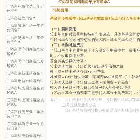
汇添富消费精选两年持有股票A
汇添富积极优选三年定
转换费用
开混合
汇添富达欣混合A
基金的转换费率=转出基金的赎回费+转出与转入基金
汇添富健康生活一年持
（一）赎回费用
有混合C
转出基金的赎回费率按持有年限递减，具体各基金的赎回费
汇添富健康生活一年持
中转出基金的赎回费总额的归入转出基金的基金财产的
有混合A
（二）申购补差费用
汇添富医疗创新混合发
当转出基金申购费率低于转入基金申购费率时，费用补
起式C
时，不收取费用补差。
基金转换份额的计算：
汇添富医疗创新混合发
起式A
转出确认金额＝转出份额×转出基金份额净值
赎回费＝转出确认金额×赎回费率
汇添富创新医药混合A
补差费＝(转出确认金额－赎回费)×补差费率÷(1＋补差
汇添富创新医药混合C
转入确认金额＝转出确认金额－赎回费－补差费
转入确认份额＝转入确认金额÷转入基金份额净值
汇添富均衡回报混合发
起式A
（若转出基金申购费率不低于转入基金申购费率时，补
备注：
（1）依据相关法律法规，各销售机构可以在
汇添富均衡回报混合发
起式C
业务规则及业务公告；
（2）各销售机构转换业务情况请咨询对应销
汇添富优势行业一年持
有混合A
汇添富优势行业一年持
有混合C
汇添富科技领先混合C