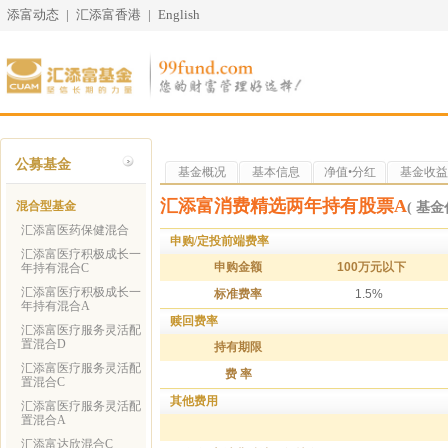
添富动态
|
汇添富香港
|
English
公募基金
基金概况
基本信息
净值•分红
基金收益
汇添富消费精选两年持有股票A
混合型基金
( 基金代
汇添富医药保健混合
申购/定投前端费率
汇添富医疗积极成长一
申购金额
100万元以下
年持有混合C
汇添富医疗积极成长一
标准费率
1.5%
年持有混合A
赎回费率
汇添富医疗服务灵活配
置混合D
持有期限
汇添富医疗服务灵活配
费 率
置混合C
其他费用
汇添富医疗服务灵活配
置混合A
汇添富达欣混合C