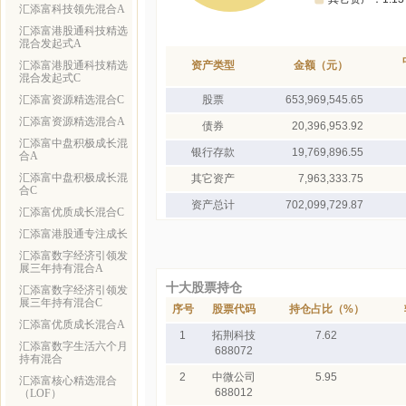
汇添富科技领先混合A
汇添富港股通科技精选
混合发起式A
汇添富港股通科技精选
资产类型
金额（元）
混合发起式C
汇添富资源精选混合C
股票
653,969,545.65
汇添富资源精选混合A
债券
20,396,953.92
汇添富中盘积极成长混
银行存款
19,769,896.55
合A
汇添富中盘积极成长混
其它资产
7,963,333.75
合C
资产总计
702,099,729.87
汇添富优质成长混合C
汇添富港股通专注成长
汇添富数字经济引领发
展三年持有混合A
十大股票持仓
汇添富数字经济引领发
展三年持有混合C
序号
股票代码
持仓占比（%）
汇添富优质成长混合A
1
拓荆科技
7.62
汇添富数字生活六个月
688072
持有混合
2
中微公司
5.95
汇添富核心精选混合
688012
（LOF）