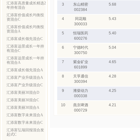
汇添富高质量成长精选2
3
东山精密
5.68
年持有混合
002384
汇添富价值成长均衡投
4
同花顺
5.43
资混合C
300033
汇添富价值成长均衡投
资混合A
5
恒瑞医药
5.40
600276
汇添富成长领先混合C
汇添富远景成长一年持
6
宁德时代
5.04
有混合C
300750
汇添富远景成长一年持
7
紫金矿业
4.65
有混合A
601899
汇添富成长领先混合A
8
天孚通信
4.28
汇添富产业升级混合A
300394
汇添富产业升级混合C
9
潍柴动力
4.25
汇添富美丽30混合D
000338
汇添富美丽30混合C
10
燕京啤酒
4.21
汇添富美丽30混合A
000729
汇添富数字未来混合A
汇添富数字未来混合C
汇添富弘瑞回报混合发
起式C