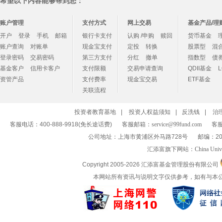
希望以下内容能够帮到您：
账户管理
支付方式
网上交易
基金产品/理
开户
登录
手机
邮箱
银行卡支付
认购 /申购
赎回
货币基金
账户查询
对账单
现金宝支付
定投
转换
股票型
混
登录密码
交易密码
第三方支付
分红
撤单
指数型
债
基金客户
信用卡客户
支付限额
交易申请查询
QDII基金
资管产品
支付费率
现金宝交易
ETF基金
关联流程
投资者教育基地
|
投资人权益须知
|
反洗钱
|
治
客服电话：400-888-9918(免长途话费)
客服邮箱：
service@99fund.com
客服
公司地址：上海市黄浦区外马路728号
邮编：20
汇添富旗下网站：
China Univ
Copyright 2005-
2026 汇添富基金管理股份有限公司
本网站所有资讯与说明文字仅供参考，如有与本