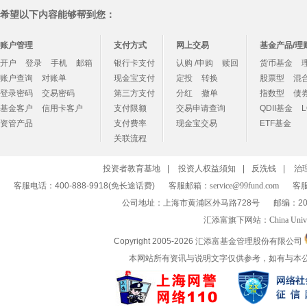
希望以下内容能够帮到您：
账户管理
支付方式
网上交易
基金产品/理
开户
登录
手机
邮箱
银行卡支付
认购 /申购
赎回
货币基金
账户查询
对账单
现金宝支付
定投
转换
股票型
混
登录密码
交易密码
第三方支付
分红
撤单
指数型
债
基金客户
信用卡客户
支付限额
交易申请查询
QDII基金
资管产品
支付费率
现金宝交易
ETF基金
关联流程
投资者教育基地
|
投资人权益须知
|
反洗钱
|
治
客服电话：400-888-9918(免长途话费)
客服邮箱：
service@99fund.com
客服
公司地址：上海市黄浦区外马路728号
邮编：20
汇添富旗下网站：
China Univ
Copyright 2005-
2026 汇添富基金管理股份有限公司
本网站所有资讯与说明文字仅供参考，如有与本