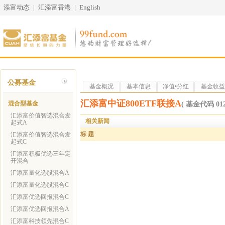
添富动态
|
汇添富香港
|
English
公募基金
基金概况
基本信息
净值•分红
基金收益
汇添富中证800ETF联接A
混合型基金
( 基金代码 012
汇添富价值智选混合发
相关新闻
起式A
标 题
汇添富价值智选混合发
起式C
汇添富积极优选三年定
开混合
汇添富量化选股混合A
汇添富量化选股混合C
汇添富优选回报混合C
汇添富优选回报混合A
汇添富科技领先混合C