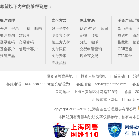
希望以下内容能够帮到您：
账户管理
支付方式
网上交易
基金产品/理
开户
登录
手机
邮箱
银行卡支付
认购 /申购
赎回
货币基金
账户查询
对账单
现金宝支付
定投
转换
股票型
混
登录密码
交易密码
第三方支付
分红
撤单
指数型
债
基金客户
信用卡客户
支付限额
交易申请查询
QDII基金
资管产品
支付费率
现金宝交易
ETF基金
关联流程
投资者教育基地
|
投资人权益须知
|
反洗钱
|
治
客服电话：400-888-9918(免长途话费)
客服邮箱：
service@99fund.com
客服
公司地址：上海市黄浦区外马路728号
邮编：20
汇添富旗下网站：
China Univ
Copyright 2005-
2026 汇添富基金管理股份有限公司
本网站所有资讯与说明文字仅供参考，如有与本