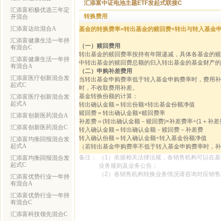
汇添富中证电池主题ETF发起式联接C
汇添富积极优选三年定
转换费用
开混合
汇添富达欣混合A
基金的转换费率=转出基金的赎回费+转出与转入基金
汇添富健康生活一年持
（一）赎回费用
有混合C
转出基金的赎回费率按持有年限递减，具体各基金的赎回费
汇添富健康生活一年持
中转出基金的赎回费总额的归入转出基金的基金财产的
有混合A
（二）申购补差费用
汇添富医疗创新混合发
当转出基金申购费率低于转入基金申购费率时，费用补
起式C
时，不收取费用补差。
基金转换份额的计算：
汇添富医疗创新混合发
起式A
转出确认金额＝转出份额×转出基金份额净值
赎回费＝转出确认金额×赎回费率
汇添富创新医药混合A
补差费＝(转出确认金额－赎回费)×补差费率÷(1＋补差
汇添富创新医药混合C
转入确认金额＝转出确认金额－赎回费－补差费
转入确认份额＝转入确认金额÷转入基金份额净值
汇添富均衡回报混合发
起式A
（若转出基金申购费率不低于转入基金申购费率时，补
备注：
（1）依据相关法律法规，各销售机构可以在
汇添富均衡回报混合发
起式C
业务规则及业务公告；
（2）各销售机构转换业务情况请咨询对应销
汇添富优势行业一年持
有混合A
汇添富优势行业一年持
有混合C
汇添富科技领先混合C