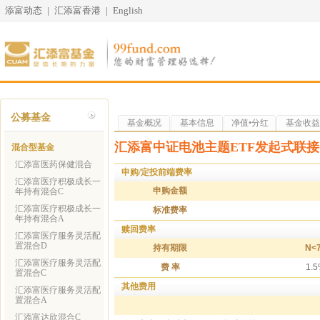
添富动态
|
汇添富香港
|
English
公募基金
基金概况
基本信息
净值•分红
基金收益
汇添富中证电池主题ETF发起式联接
混合型基金
汇添富医药保健混合
申购/定投前端费率
汇添富医疗积极成长一
申购金额
年持有混合C
汇添富医疗积极成长一
标准费率
年持有混合A
赎回费率
汇添富医疗服务灵活配
置混合D
持有期限
N<
汇添富医疗服务灵活配
费 率
1.
置混合C
其他费用
汇添富医疗服务灵活配
置混合A
汇添富达欣混合C