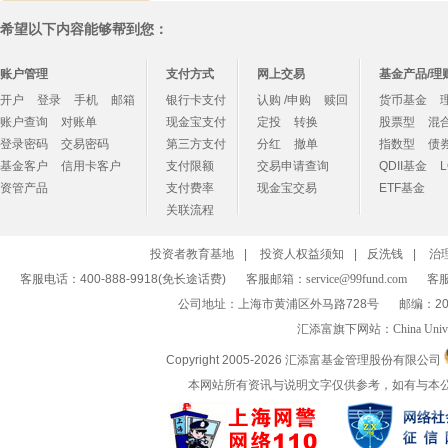
希望以下内容能够帮到您：
账户管理
支付方式
网上交易
基金产品/理
开户
登录
手机
邮箱
银行卡支付
认购 /申购
赎回
货币基金
账户查询
对账单
现金宝支付
定投
转换
股票型
混
登录密码
交易密码
第三方支付
分红
撤单
指数型
债
基金客户
信用卡客户
支付限额
交易申请查询
QDII基金
资管产品
支付费率
现金宝交易
ETF基金
关联流程
投资者教育基地
|
投资人权益须知
|
反洗钱
|
治
客服电话：400-888-9918(免长途话费)
客服邮箱：
service@99fund.com
客服
公司地址：上海市黄浦区外马路728号
邮编：20
汇添富旗下网站：
China Univ
Copyright 2005-
2026 汇添富基金管理股份有限公司
本网站所有资讯与说明文字仅供参考，如有与本