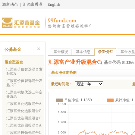
添富动态
|
汇添富香港
|
English
公募基金
基金概况
基本信息
净值•分红
基金收益
汇添富产业升级混合C
混合型基金
( 基金代码 013366 
汇添富价值智选混合发
基金净值走势图
起式A
汇添富价值智选混合发
最近时间段：
起式C
汇添富积极优选三年定
开混合
汇添富量化选股混合A
汇添富量化选股混合C
汇添富优选回报混合C
汇添富优选回报混合A
汇添富科技领先混合C