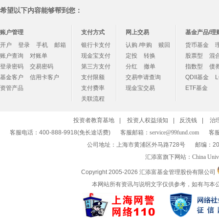
希望以下内容能够帮到您：
账户管理
支付方式
网上交易
基金产品/理
开户
登录
手机
邮箱
银行卡支付
认购 /申购
赎回
货币基金
账户查询
对账单
现金宝支付
定投
转换
股票型
混
登录密码
交易密码
第三方支付
分红
撤单
指数型
债
基金客户
信用卡客户
支付限额
交易申请查询
QDII基金
资管产品
支付费率
现金宝交易
ETF基金
关联流程
投资者教育基地
|
投资人权益须知
|
反洗钱
|
治
客服电话：400-888-9918(免长途话费)
客服邮箱：
service@99fund.com
客服
公司地址：上海市黄浦区外马路728号
邮编：20
汇添富旗下网站：
China Univ
Copyright 2005-
2026 汇添富基金管理股份有限公司
本网站所有资讯与说明文字仅供参考，如有与本