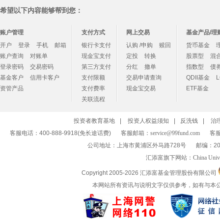
希望以下内容能够帮到您：
账户管理
支付方式
网上交易
基金产品/理
开户
登录
手机
邮箱
银行卡支付
认购 /申购
赎回
货币基金
账户查询
对账单
现金宝支付
定投
转换
股票型
混
登录密码
交易密码
第三方支付
分红
撤单
指数型
债
基金客户
信用卡客户
支付限额
交易申请查询
QDII基金
资管产品
支付费率
现金宝交易
ETF基金
关联流程
投资者教育基地
|
投资人权益须知
|
反洗钱
|
治
客服电话：400-888-9918(免长途话费)
客服邮箱：
service@99fund.com
客服
公司地址：上海市黄浦区外马路728号
邮编：20
汇添富旗下网站：
China Univ
Copyright 2005-
2026 汇添富基金管理股份有限公司
本网站所有资讯与说明文字仅供参考，如有与本