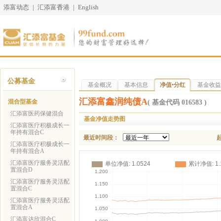
添富动态
|
汇添富香港
|
English
公募基金
基金概况
基本信息
净值•分红
基金收益
汇添富鑫润纯债A
混合型基金
( 基金代码 016583 )
汇添富医药保健混合
基金净值走势图
汇添富医疗积极成长一
年持有混合C
最近时间段：
汇添富医疗积极成长一
年持有混合A
汇添富医疗服务灵活配
置混合D
汇添富医疗服务灵活配
置混合C
汇添富医疗服务灵活配
置混合A
汇添富达欣混合C