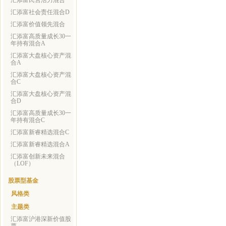
汇添富民营活力混合
汇添富社会责任混合D
汇添富价值领先混合
汇添富高质量成长30一
年持有混合A
汇添富大盘核心资产混
合A
汇添富大盘核心资产混
合C
汇添富大盘核心资产混
合D
汇添富高质量成长30一
年持有混合C
汇添富新睿精选混合C
汇添富新睿精选混合A
汇添富创新未来混合
（LOF）
股票型基金
风格类
主题类
汇添富沪港深新价值股