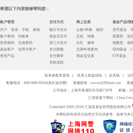
希望以下内容能够帮到您：
账户管理
支付方式
网上交易
基金产品/理
开户
登录
手机
邮箱
银行卡支付
认购 /申购
赎回
货币基金
账户查询
对账单
现金宝支付
定投
转换
股票型
混
登录密码
交易密码
第三方支付
分红
撤单
指数型
债
基金客户
信用卡客户
支付限额
交易申请查询
QDII基金
资管产品
支付费率
现金宝交易
ETF基金
关联流程
投资者教育基地
|
投资人权益须知
|
反洗钱
|
治
客服电话：400-888-9918(免长途话费)
客服邮箱：
service@99fund.com
客服
公司地址：上海市黄浦区外马路728号
邮编：20
汇添富旗下网站：
China Univ
Copyright 2005-
2026 汇添富基金管理股份有限公司
本网站所有资讯与说明文字仅供参考，如有与本