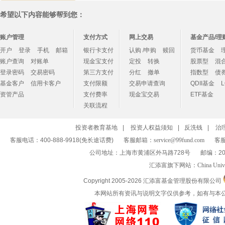
希望以下内容能够帮到您：
账户管理
支付方式
网上交易
基金产品/理
开户
登录
手机
邮箱
银行卡支付
认购 /申购
赎回
货币基金
账户查询
对账单
现金宝支付
定投
转换
股票型
混
登录密码
交易密码
第三方支付
分红
撤单
指数型
债
基金客户
信用卡客户
支付限额
交易申请查询
QDII基金
资管产品
支付费率
现金宝交易
ETF基金
关联流程
投资者教育基地
|
投资人权益须知
|
反洗钱
|
治
客服电话：400-888-9918(免长途话费)
客服邮箱：
service@99fund.com
客服
公司地址：上海市黄浦区外马路728号
邮编：20
汇添富旗下网站：
China Univ
Copyright 2005-
2026 汇添富基金管理股份有限公司
本网站所有资讯与说明文字仅供参考，如有与本