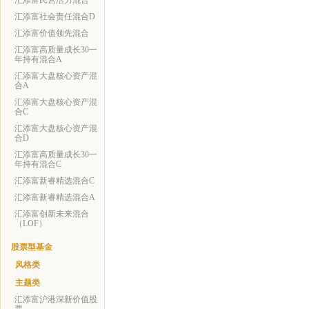
汇添富民营活力混合
汇添富社会责任混合D
汇添富价值领先混合
汇添富高质量成长30一
年持有混合A
汇添富大盘核心资产混
合A
汇添富大盘核心资产混
合C
汇添富大盘核心资产混
合D
汇添富高质量成长30一
年持有混合C
汇添富新睿精选混合C
汇添富新睿精选混合A
汇添富创新未来混合
（LOF）
股票型基金
风格类
主题类
汇添富沪港深新价值股