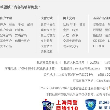
希望以下内容能够帮到您：
账户管理
支付方式
网上交易
基金产品/理
开户
登录
手机
邮箱
银行卡支付
认购 /申购
赎回
货币基金
账户查询
对账单
现金宝支付
定投
转换
股票型
混
登录密码
交易密码
第三方支付
分红
撤单
指数型
债
基金客户
信用卡客户
支付限额
交易申请查询
QDII基金
资管产品
支付费率
现金宝交易
ETF基金
关联流程
投资者教育基地
|
投资人权益须知
|
反洗钱
|
治
客服电话：400-888-9918(免长途话费)
客服邮箱：
service@99fund.com
客服
公司地址：上海市黄浦区外马路728号
邮编：20
汇添富旗下网站：
China Univ
Copyright 2005-
2026 汇添富基金管理股份有限公司
本网站所有资讯与说明文字仅供参考，如有与本