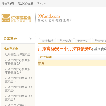
添富动态
|
汇添富香港
|
English
公募基金
基金概况
基本信息
净值•分红
基金收益
汇添富稳安三个月持有债券B
混合型基金
( 基金代码 
汇添富医药保健混合
相关新闻
汇添富医疗积极成长一
标 题
年持有混合C
汇添富医疗积极成长一
年持有混合A
汇添富医疗服务灵活配
置混合D
汇添富医疗服务灵活配
置混合C
汇添富医疗服务灵活配
置混合A
汇添富达欣混合C