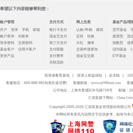
希望以下内容能够帮到您：
账户管理
支付方式
网上交易
基金产品/理
开户
登录
手机
邮箱
银行卡支付
认购 /申购
赎回
货币基金
账户查询
对账单
现金宝支付
定投
转换
股票型
混
登录密码
交易密码
第三方支付
分红
撤单
指数型
债
基金客户
信用卡客户
支付限额
交易申请查询
QDII基金
资管产品
支付费率
现金宝交易
ETF基金
关联流程
投资者教育基地
|
投资人权益须知
|
反洗钱
|
治
客服电话：400-888-9918(免长途话费)
客服邮箱：
service@99fund.com
客服
公司地址：上海市黄浦区外马路728号
邮编：20
汇添富旗下网站：
China Univ
Copyright 2005-
2026 汇添富基金管理股份有限公司
本网站所有资讯与说明文字仅供参考，如有与本