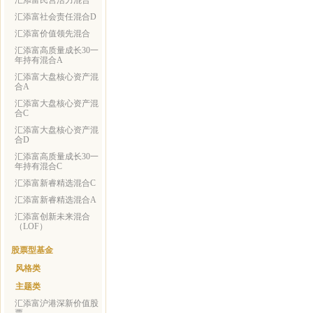
汇添富民营活力混合
汇添富社会责任混合D
汇添富价值领先混合
汇添富高质量成长30一
年持有混合A
汇添富大盘核心资产混
合A
汇添富大盘核心资产混
合C
汇添富大盘核心资产混
合D
汇添富高质量成长30一
年持有混合C
汇添富新睿精选混合C
汇添富新睿精选混合A
汇添富创新未来混合
（LOF）
股票型基金
风格类
主题类
汇添富沪港深新价值股