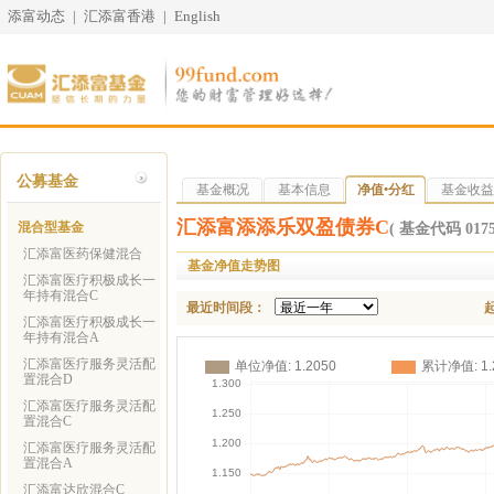
添富动态
|
汇添富香港
|
English
公募基金
基金概况
基本信息
净值•分红
基金收益
汇添富添添乐双盈债券C
混合型基金
( 基金代码 0175
汇添富医药保健混合
基金净值走势图
汇添富医疗积极成长一
年持有混合C
最近时间段：
汇添富医疗积极成长一
年持有混合A
汇添富医疗服务灵活配
置混合D
汇添富医疗服务灵活配
置混合C
汇添富医疗服务灵活配
置混合A
汇添富达欣混合C