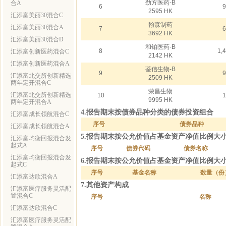
劲方医药-B
合A
6
9
2595 HK
汇添富美丽30混合C
翰森制药
汇添富美丽30混合A
7
6
3692 HK
汇添富美丽30混合D
和铂医药-B
8
1,
汇添富创新医药混合C
2142 HK
汇添富创新医药混合A
荃信生物-B
9
9
汇添富北交所创新精选
2509 HK
两年定开混合C
荣昌生物
汇添富北交所创新精选
10
1
9995 HK
两年定开混合A
4.报告期末按债券品种分类的债券投资组合
汇添富成长领航混合C
序号
债券品种
汇添富成长领航混合A
5.报告期末按公允价值占基金资产净值比例大
汇添富均衡回报混合发
起式A
序号
债券代码
债券名称
汇添富均衡回报混合发
6.报告期末按公允价值占基金资产净值比例大
起式C
序号
基金名称
数量（份
汇添富达欣混合A
7.其他资产构成
汇添富医疗服务灵活配
置混合C
序号
名称
汇添富达欣混合C
汇添富医疗服务灵活配