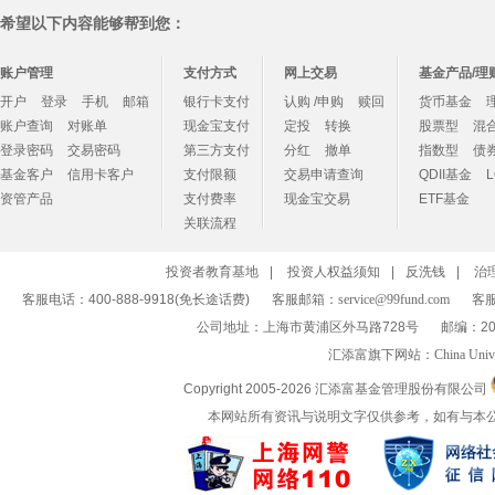
希望以下内容能够帮到您：
账户管理
支付方式
网上交易
基金产品/理
开户
登录
手机
邮箱
银行卡支付
认购 /申购
赎回
货币基金
账户查询
对账单
现金宝支付
定投
转换
股票型
混
登录密码
交易密码
第三方支付
分红
撤单
指数型
债
基金客户
信用卡客户
支付限额
交易申请查询
QDII基金
资管产品
支付费率
现金宝交易
ETF基金
关联流程
投资者教育基地
|
投资人权益须知
|
反洗钱
|
治
客服电话：400-888-9918(免长途话费)
客服邮箱：
service@99fund.com
客服
公司地址：上海市黄浦区外马路728号
邮编：20
汇添富旗下网站：
China Univ
Copyright 2005-
2026 汇添富基金管理股份有限公司
本网站所有资讯与说明文字仅供参考，如有与本