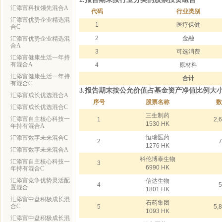
汇添富科技领先混合A
代码
行业类别
汇添富优势企业精选混
1
医疗保健
合C
2
金融
汇添富优势企业精选混
合A
3
可选消费
汇添富健康生活一年持
有混合A
4
原材料
汇添富健康生活一年持
合计
有混合C
3.报告期末按公允价值占基金资产净值比例大
汇添富成长优选混合A
序号
股票名称
数
汇添富成长优选混合C
三生制药
汇添富自主核心科技一
1
2,
1530 HK
年持有混合A
恒瑞医药
汇添富数字未来混合C
2
7
1276 HK
汇添富数字未来混合A
科伦博泰生物
汇添富自主核心科技一
3
6990 HK
年持有混合C
汇添富竞争优势灵活配
信达生物
4
5
置混合
1801 HK
汇添富中盘积极成长混
石药集团
合C
5
5,
1093 HK
汇添富中盘积极成长混