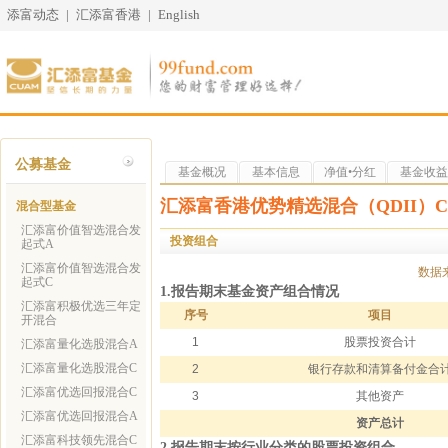
添富动态
|
汇添富香港
|
English
公募基金
基金概况
基本信息
净值•分红
基金收益
汇添富香港优势精选混合（QDII）C
混合型基金
汇添富价值智选混合发
投资组合
起式A
汇添富价值智选混合发
数据
起式C
1.报告期末基金资产组合情况
汇添富积极优选三年定
序号
项目
开混合
1
股票投资合计
汇添富量化选股混合A
汇添富量化选股混合C
2
银行存款和清算备付金合
汇添富优选回报混合C
3
其他资产
汇添富优选回报混合A
资产总计
汇添富科技领先混合C
2.报告期末按行业分类的股票投资组合