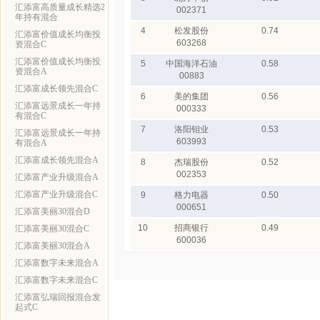
汇添富高质量成长精选2
002371
年持有混合
4
松发股份
0.74
汇添富价值成长均衡投
603268
资混合C
汇添富价值成长均衡投
5
中国海洋石油
0.58
资混合A
00883
汇添富成长领先混合C
6
美的集团
0.56
汇添富远景成长一年持
000333
有混合C
7
洛阳钼业
0.53
汇添富远景成长一年持
603993
有混合A
汇添富成长领先混合A
8
杰瑞股份
0.52
002353
汇添富产业升级混合A
汇添富产业升级混合C
9
格力电器
0.50
000651
汇添富美丽30混合D
10
招商银行
0.49
汇添富美丽30混合C
600036
汇添富美丽30混合A
汇添富数字未来混合A
汇添富数字未来混合C
汇添富弘瑞回报混合发
起式C