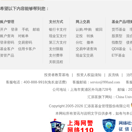
希望以下内容能够帮到您：
账户管理
支付方式
网上交易
基金产品/理
开户
登录
手机
邮箱
银行卡支付
认购 /申购
赎回
货币基金
账户查询
对账单
现金宝支付
定投
转换
股票型
混
登录密码
交易密码
第三方支付
分红
撤单
指数型
债
基金客户
信用卡客户
支付限额
交易申请查询
QDII基金
资管产品
支付费率
现金宝交易
ETF基金
关联流程
投资者教育基地
|
投资人权益须知
|
反洗钱
|
治
客服电话：400-888-9918(免长途话费)
客服邮箱：
service@99fund.com
客服
公司地址：上海市黄浦区外马路728号
邮编：20
汇添富旗下网站：
China Univ
Copyright 2005-
2026 汇添富基金管理股份有限公司
本网站所有资讯与说明文字仅供参考，如有与本