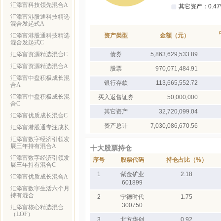
汇添富科技领先混合A
汇添富港股通科技精选
混合发起式A
汇添富港股通科技精选
资产类型
金额（元）
混合发起式C
汇添富资源精选混合C
债券
5,863,629,533.89
汇添富资源精选混合A
股票
970,071,484.91
汇添富中盘积极成长混
银行存款
113,665,552.72
合A
汇添富中盘积极成长混
买入返售证券
50,000,000
合C
其它资产
32,720,099.04
汇添富优质成长混合C
资产总计
7,030,086,670.56
汇添富港股通专注成长
汇添富数字经济引领发
展三年持有混合A
十大股票持仓
汇添富数字经济引领发
序号
股票代码
持仓占比（%）
展三年持有混合C
1
紫金矿业
2.18
汇添富优质成长混合A
601899
汇添富数字生活六个月
持有混合
2
宁德时代
1.75
300750
汇添富核心精选混合
（LOF）
3
北方华创
0.92