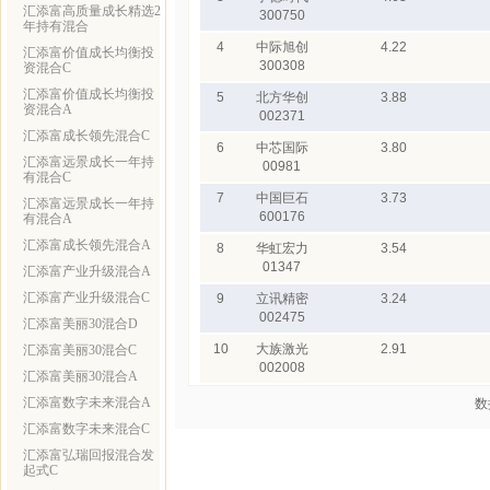
汇添富高质量成长精选2
300750
年持有混合
4
中际旭创
4.22
汇添富价值成长均衡投
300308
资混合C
汇添富价值成长均衡投
5
北方华创
3.88
资混合A
002371
汇添富成长领先混合C
6
中芯国际
3.80
汇添富远景成长一年持
00981
有混合C
7
中国巨石
3.73
汇添富远景成长一年持
600176
有混合A
汇添富成长领先混合A
8
华虹宏力
3.54
01347
汇添富产业升级混合A
汇添富产业升级混合C
9
立讯精密
3.24
002475
汇添富美丽30混合D
10
大族激光
2.91
汇添富美丽30混合C
002008
汇添富美丽30混合A
汇添富数字未来混合A
数
汇添富数字未来混合C
汇添富弘瑞回报混合发
起式C