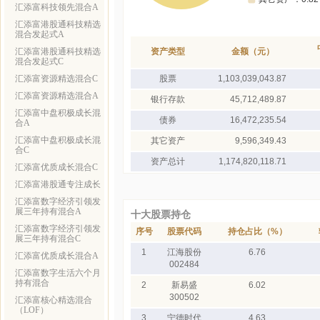
汇添富科技领先混合A
汇添富港股通科技精选
混合发起式A
汇添富港股通科技精选
资产类型
金额（元）
混合发起式C
汇添富资源精选混合C
股票
1,103,039,043.87
汇添富资源精选混合A
银行存款
45,712,489.87
汇添富中盘积极成长混
债券
16,472,235.54
合A
汇添富中盘积极成长混
其它资产
9,596,349.43
合C
资产总计
1,174,820,118.71
汇添富优质成长混合C
汇添富港股通专注成长
汇添富数字经济引领发
展三年持有混合A
十大股票持仓
汇添富数字经济引领发
序号
股票代码
持仓占比（%）
展三年持有混合C
1
江海股份
6.76
汇添富优质成长混合A
002484
汇添富数字生活六个月
持有混合
2
新易盛
6.02
300502
汇添富核心精选混合
（LOF）
3
宁德时代
4.63