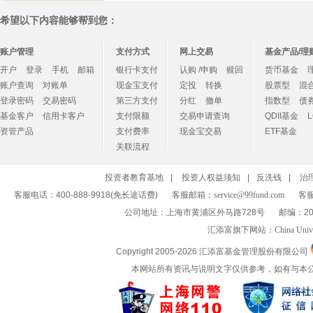
希望以下内容能够帮到您：
账户管理
支付方式
网上交易
基金产品/理
开户
登录
手机
邮箱
银行卡支付
认购 /申购
赎回
货币基金
账户查询
对账单
现金宝支付
定投
转换
股票型
混
登录密码
交易密码
第三方支付
分红
撤单
指数型
债
基金客户
信用卡客户
支付限额
交易申请查询
QDII基金
资管产品
支付费率
现金宝交易
ETF基金
关联流程
投资者教育基地
|
投资人权益须知
|
反洗钱
|
治
客服电话：400-888-9918(免长途话费)
客服邮箱：
service@99fund.com
客服
公司地址：上海市黄浦区外马路728号
邮编：20
汇添富旗下网站：
China Univ
Copyright 2005-
2026 汇添富基金管理股份有限公司
本网站所有资讯与说明文字仅供参考，如有与本