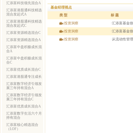
汇添富科技领先混合A
基金经理视点
汇添富港股通科技精选
混合发起式A
类 型
标 题
汇添富港股通科技精选
投资洞察
·汇添富基金
混合发起式C
投资洞察
·汇添富基金
汇添富资源精选混合C
投资洞察
·从流动性管
汇添富资源精选混合A
汇添富中盘积极成长混
合A
汇添富中盘积极成长混
合C
汇添富优质成长混合C
汇添富港股通专注成长
汇添富数字经济引领发
展三年持有混合A
汇添富数字经济引领发
展三年持有混合C
汇添富优质成长混合A
汇添富数字生活六个月
持有混合
汇添富核心精选混合
（LOF）