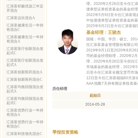
理。2020年2月26日至今任
汇添富积极优选三年定
债券型证券投资基金的基金经理
开混合
2022年5月9日至今任汇添富现
汇添富达欣混合A
中短债债券型证券投资基金的基
汇添富健康生活一年持
2025年9月2日至今任汇添富
有混合C
基金经理：王骏杰
汇添富健康生活一年持
国籍：中国。学历：硕士。2014
有混合A
任汇添富基金管理股份有限公司债
汇添富医疗创新混合发
2019年9月1日至2020年8月
起式C
币的基金经理助理，2020年
汇添富医疗创新混合发
理，2020年8月26日至今担
起式A
市场基金的基金经理，2022年
汇添富创新医药混合A
日至今任汇添富全额宝货币市场基
12日至今任汇添富稳福60天滚
汇添富创新医药混合C
AAA 指数7天持有期证券投资
汇添富均衡回报混合发
历任经理
起式A
起始日
汇添富均衡回报混合发
起式C
2014-05-28
汇添富优势行业一年持
有混合A
汇添富优势行业一年持
有混合C
季报投资策略
汇添富科技领先混合C