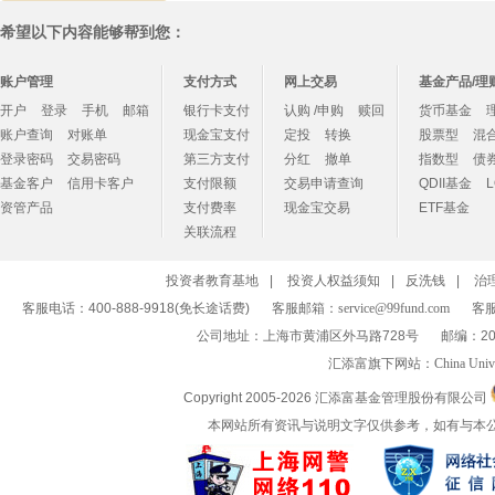
希望以下内容能够帮到您：
账户管理
支付方式
网上交易
基金产品/理
开户
登录
手机
邮箱
银行卡支付
认购 /申购
赎回
货币基金
账户查询
对账单
现金宝支付
定投
转换
股票型
混
登录密码
交易密码
第三方支付
分红
撤单
指数型
债
基金客户
信用卡客户
支付限额
交易申请查询
QDII基金
资管产品
支付费率
现金宝交易
ETF基金
关联流程
投资者教育基地
|
投资人权益须知
|
反洗钱
|
治
客服电话：400-888-9918(免长途话费)
客服邮箱：
service@99fund.com
客服
公司地址：上海市黄浦区外马路728号
邮编：20
汇添富旗下网站：
China Univ
Copyright 2005-
2026 汇添富基金管理股份有限公司
本网站所有资讯与说明文字仅供参考，如有与本