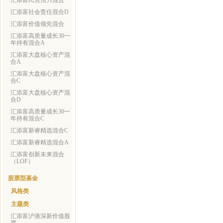
汇添富民营活力混合
汇添富社会责任混合D
汇添富价值领先混合
汇添富高质量成长30一
年持有混合A
汇添富大盘核心资产混
合A
汇添富大盘核心资产混
合C
汇添富大盘核心资产混
合D
汇添富高质量成长30一
年持有混合C
汇添富新睿精选混合C
汇添富新睿精选混合A
汇添富创新未来混合
（LOF）
股票型基金
风格类
主题类
汇添富沪港深新价值股