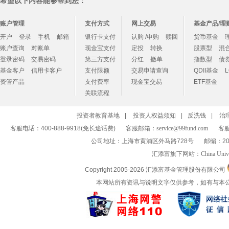
希望以下内容能够帮到您：
账户管理
支付方式
网上交易
基金产品/理
开户
登录
手机
邮箱
银行卡支付
认购 /申购
赎回
货币基金
账户查询
对账单
现金宝支付
定投
转换
股票型
混
登录密码
交易密码
第三方支付
分红
撤单
指数型
债
基金客户
信用卡客户
支付限额
交易申请查询
QDII基金
资管产品
支付费率
现金宝交易
ETF基金
关联流程
投资者教育基地
|
投资人权益须知
|
反洗钱
|
治
客服电话：400-888-9918(免长途话费)
客服邮箱：
service@99fund.com
客服
公司地址：上海市黄浦区外马路728号
邮编：20
汇添富旗下网站：
China Univ
Copyright 2005-
2026 汇添富基金管理股份有限公司
本网站所有资讯与说明文字仅供参考，如有与本