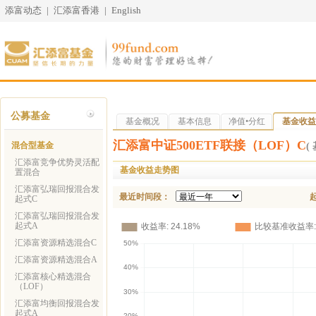
添富动态
|
汇添富香港
|
English
公募基金
基金概况
基本信息
净值•分红
基金收益
汇添富中证500ETF联接（LOF）C
混合型基金
(
汇添富竞争优势灵活配
基金收益走势图
置混合
汇添富弘瑞回报混合发
最近时间段：
起式C
汇添富弘瑞回报混合发
起式A
汇添富资源精选混合C
汇添富资源精选混合A
汇添富核心精选混合
（LOF）
汇添富均衡回报混合发
起式A