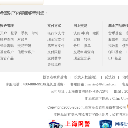
希望以下内容能够帮到您：
账户管理
支付方式
网上交易
基金产品/理
开户
登录
手机
邮箱
银行卡支付
认购 /申购
赎回
货币基金
账户查询
对账单
现金宝支付
定投
转换
股票型
混
登录密码
交易密码
第三方支付
分红
撤单
指数型
债
基金客户
信用卡客户
支付限额
交易申请查询
QDII基金
资管产品
支付费率
现金宝交易
ETF基金
关联流程
投资者教育基地
|
投资人权益须知
|
反洗钱
|
治
客服电话：400-888-9918(免长途话费)
客服邮箱：
service@99fund.com
客服
公司地址：上海市黄浦区外马路728号
邮编：20
汇添富旗下网站：
China Univ
Copyright 2005-
2026 汇添富基金管理股份有限公司
本网站所有资讯与说明文字仅供参考，如有与本