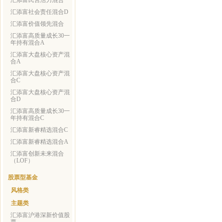
汇添富民营活力混合
汇添富社会责任混合D
汇添富价值领先混合
汇添富高质量成长30一
年持有混合A
汇添富大盘核心资产混
合A
汇添富大盘核心资产混
合C
汇添富大盘核心资产混
合D
汇添富高质量成长30一
年持有混合C
汇添富新睿精选混合C
汇添富新睿精选混合A
汇添富创新未来混合
（LOF）
股票型基金
风格类
主题类
汇添富沪港深新价值股