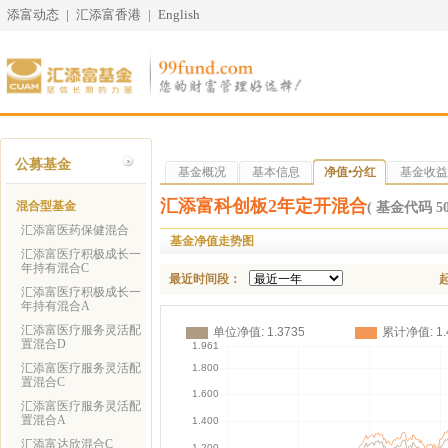
添富动态
|
汇添富香港
|
English
公募基金
基金概况
基本信息
净值•分红
基金收益
汇添富科创板2年定开混合
混合型基金
( 基金代码 506
汇添富医药保健混合
基金净值走势图
汇添富医疗积极成长一
年持有混合C
最近时间段：
汇添富医疗积极成长一
年持有混合A
汇添富医疗服务灵活配
置混合D
汇添富医疗服务灵活配
置混合C
汇添富医疗服务灵活配
置混合A
汇添富达欣混合C