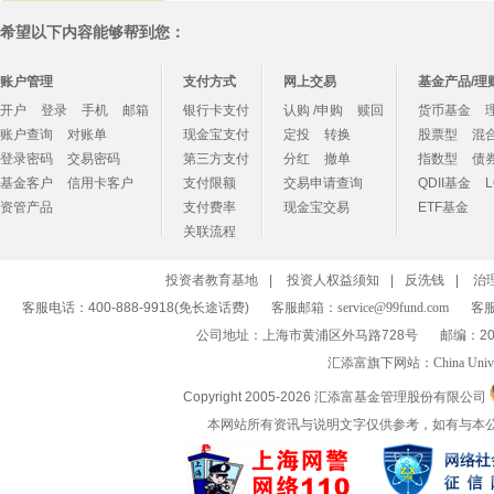
希望以下内容能够帮到您：
账户管理
支付方式
网上交易
基金产品/理
开户
登录
手机
邮箱
银行卡支付
认购 /申购
赎回
货币基金
账户查询
对账单
现金宝支付
定投
转换
股票型
混
登录密码
交易密码
第三方支付
分红
撤单
指数型
债
基金客户
信用卡客户
支付限额
交易申请查询
QDII基金
资管产品
支付费率
现金宝交易
ETF基金
关联流程
投资者教育基地
|
投资人权益须知
|
反洗钱
|
治
客服电话：400-888-9918(免长途话费)
客服邮箱：
service@99fund.com
客服
公司地址：上海市黄浦区外马路728号
邮编：20
汇添富旗下网站：
China Univ
Copyright 2005-
2026 汇添富基金管理股份有限公司
本网站所有资讯与说明文字仅供参考，如有与本