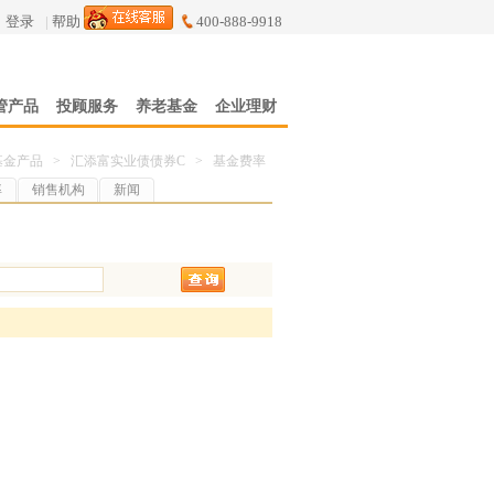
登录
|
帮助
400-888-9918
管产品
投顾服务
养老基金
企业理财
基金产品
>
汇添富实业债债券C
>
基金费率
率
销售机构
新闻