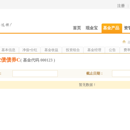
注册
|
首页
现金宝
基金产品
资
基本信息
净值•分红
基金收益
投资组合
基金经理
公告
费
业债债券C
( 基金代码 000123 )
：
截止日期：
暂无数据！