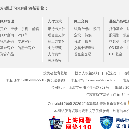
希望以下内容能够帮到您：
账户管理
支付方式
网上交易
基金产品/理
开户
登录
手机
邮箱
银行卡支付
认购 /申购
赎回
货币基金
账户查询
对账单
现金宝支付
定投
转换
股票型
混
登录密码
交易密码
第三方支付
分红
撤单
指数型
债
基金客户
信用卡客户
支付限额
交易申请查询
QDII基金
资管产品
支付费率
现金宝交易
ETF基金
关联流程
投资者教育基地
|
投资人权益须知
|
反洗钱
|
治
客服电话：400-888-9918(免长途话费)
客服邮箱：
service@99fund.com
客服
公司地址：上海市黄浦区外马路728号
邮编：20
汇添富旗下网站：
China Univ
Copyright 2005-
2026 汇添富基金管理股份有限公司
本网站所有资讯与说明文字仅供参考，如有与本