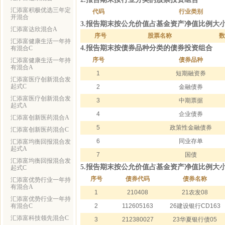
汇添富积极优选三年定
代码
行业类别
开混合
3.报告期末按公允价值占基金资产净值比例大
汇添富达欣混合A
序号
股票名称
数
汇添富健康生活一年持
4.报告期末按债券品种分类的债券投资组合
有混合C
序号
债券品种
汇添富健康生活一年持
有混合A
1
短期融资券
汇添富医疗创新混合发
起式C
2
金融债券
汇添富医疗创新混合发
3
中期票据
起式A
4
企业债券
汇添富创新医药混合A
5
政策性金融债券
汇添富创新医药混合C
6
同业存单
汇添富均衡回报混合发
起式A
7
国债
汇添富均衡回报混合发
5.报告期末按公允价值占基金资产净值比例大
起式C
序号
债券代码
债券名称
汇添富优势行业一年持
有混合A
1
210408
21农发08
汇添富优势行业一年持
有混合C
2
112605163
26建设银行CD163
汇添富科技领先混合C
3
212380027
23华夏银行债05