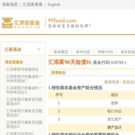
添富动态
|
汇添富香港
|
English
公募基金
基金概况
基本信息
净值•分红
基金收益
汇添富90天短债D
混合型基金
( 基金代码 018769 )
汇添富医药保健混合
投资组合
汇添富医疗积极成长一
年持有混合C
数据来源：基金公
1.报告期末基金资产组合情况
汇添富医疗积极成长一
年持有混合A
序号
项目
汇添富医疗服务灵活配
1
债券
置混合D
汇添富医疗服务灵活配
2
银行存款
置混合C
3
其它资产
汇添富医疗服务灵活配
置混合A
资产总计
汇添富达欣混合C
2.报告期末按行业分类的股票投资组合