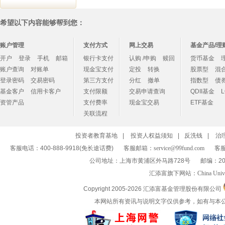
希望以下内容能够帮到您：
账户管理
支付方式
网上交易
基金产品/理
开户
登录
手机
邮箱
银行卡支付
认购 /申购
赎回
货币基金
账户查询
对账单
现金宝支付
定投
转换
股票型
混
登录密码
交易密码
第三方支付
分红
撤单
指数型
债
基金客户
信用卡客户
支付限额
交易申请查询
QDII基金
资管产品
支付费率
现金宝交易
ETF基金
关联流程
投资者教育基地
|
投资人权益须知
|
反洗钱
|
治
客服电话：400-888-9918(免长途话费)
客服邮箱：
service@99fund.com
客服
公司地址：上海市黄浦区外马路728号
邮编：20
汇添富旗下网站：
China Univ
Copyright 2005-
2026 汇添富基金管理股份有限公司
本网站所有资讯与说明文字仅供参考，如有与本