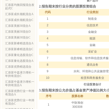
资产总计
汇添富均衡回报混合发
2.报告期末按行业分类的股票投资组合
起式C
代码
行业类别
汇添富成长领航混合A
1
制造业
汇添富成长领航混合C
2
信息技术
汇添富美丽30混合A
汇添富美丽30混合D
3
金融业
汇添富美丽30混合C
4
能源
汇添富新睿精选混合A
5
金融
汇添富新睿精选混合C
6
采矿业
汇添富量化选股混合C
7
信息传输、软件和信息技术服
汇添富量化选股混合A
8
通讯业务
汇添富优势精选混合
9
水利、环境和公共设施管理
汇添富中盘潜力增长一
年持有混合C
10
租赁和商务服务业
汇添富中盘潜力增长一
行业投资合计
年持有混合A
3.报告期末按公允价值占基金资产净值比例大
汇添富优势行业一年持
有混合A
序号
股票名称
数
汇添富优势行业一年持
中际旭创
有混合C
1
300308