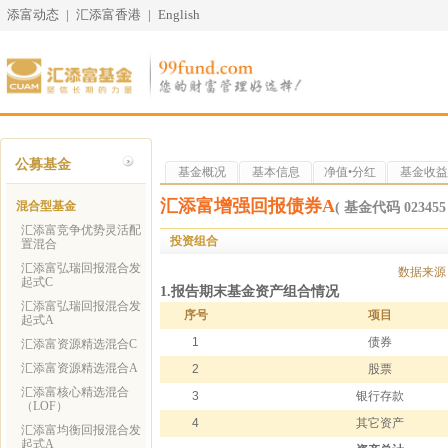
添富动态
|
汇添富香港
|
English
公募基金
基金概况
基本信息
净值•分红
基金收益
汇添富增强回报债券A
混合型基金
( 基金代码 023455 
汇添富竞争优势灵活配
投资组合
置混合
汇添富弘瑞回报混合发
数据来源
起式C
1.报告期末基金资产组合情况
汇添富弘瑞回报混合发
序号
项目
起式A
1
债券
汇添富资源精选混合C
汇添富资源精选混合A
2
股票
汇添富核心精选混合
3
银行存款
（LOF）
4
其它资产
汇添富均衡回报混合发
起式A