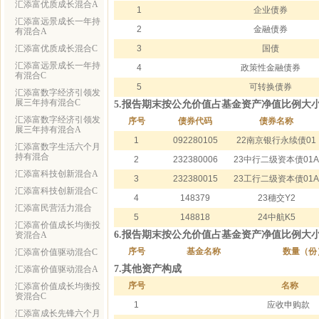
汇添富优质成长混合A
1
企业债券
汇添富远景成长一年持
2
金融债券
有混合A
汇添富优质成长混合C
3
国债
汇添富远景成长一年持
4
政策性金融债券
有混合C
5
可转换债券
汇添富数字经济引领发
展三年持有混合C
5.报告期末按公允价值占基金资产净值比例大
汇添富数字经济引领发
序号
债券代码
债券名称
展三年持有混合A
1
092280105
22南京银行永续债01
汇添富数字生活六个月
持有混合
2
232380006
23中行二级资本债01A
汇添富科技创新混合A
3
232380015
23工行二级资本债01A
汇添富科技创新混合C
4
148379
23穗交Y2
汇添富民营活力混合
5
148818
24中航K5
汇添富价值成长均衡投
6.报告期末按公允价值占基金资产净值比例大
资混合A
序号
基金名称
数量（份
汇添富价值驱动混合C
7.其他资产构成
汇添富价值驱动混合A
序号
名称
汇添富价值成长均衡投
资混合C
1
应收申购款
汇添富成长先锋六个月