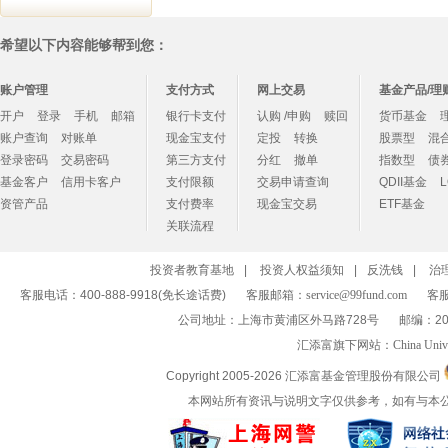
希望以下内容能够帮到您：
账户管理
支付方式
网上交易
基金产品/理
开户
登录
手机
邮箱
银行卡支付
认购 /申购
赎回
货币基金
账户查询
对账单
现金宝支付
定投
转换
股票型
混
登录密码
交易密码
第三方支付
分红
撤单
指数型
债
基金客户
信用卡客户
支付限额
交易申请查询
QDII基金
资管产品
支付费率
现金宝交易
ETF基金
关联流程
投资者教育基地
|
投资人权益须知
|
反洗钱
|
治
客服电话：400-888-9918(免长途话费)
客服邮箱：
service@99fund.com
客服
公司地址：上海市黄浦区外马路728号
邮编：20
汇添富旗下网站：
China Univ
Copyright 2005-
2026 汇添富基金管理股份有限公司
本网站所有资讯与说明文字仅供参考，如有与本