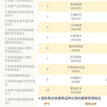
汇添富产业升级混合A
美的集团
汇添富产业升级混合C
2
000333
汇添富远见成长混合发
宁德时代
起式A
3
300750
汇添富远见成长混合发
起式C
三环集团
4
300408
汇添富北交所创新精选
两年定开混合A
大族激光
5
汇添富北交所创新精选
002008
两年定开混合C
建滔积层板
汇添富精选核心优势一
6
01888
年持有混合A
巨化股份
汇添富精选核心优势一
7
年持有混合C
600160
汇添富高质量成长精选2
中国海洋石油
8
年持有混合
00883
汇添富策略回报混合
中国银行
9
1
汇添富科创板2年定开混
03988
合
紫金矿业
汇添富中盘价值精选混
10
601899
合A
4.报告期末按债券品种分类的债券投资组合
汇添富中盘价值精选混
合C
序号
债券品种