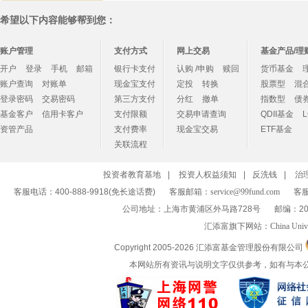
希望以下内容能够帮到您：
账户管理
支付方式
网上交易
基金产品/理
开户
登录
手机
邮箱
银行卡支付
认购 /申购
赎回
货币基金
账户查询
对账单
现金宝支付
定投
转换
股票型
混
登录密码
交易密码
第三方支付
分红
撤单
指数型
债
基金客户
信用卡客户
支付限额
交易申请查询
QDII基金
资管产品
支付费率
现金宝交易
ETF基金
关联流程
投资者教育基地
|
投资人权益须知
|
反洗钱
|
治
客服电话：400-888-9918(免长途话费)
客服邮箱：
service@99fund.com
客服
公司地址：上海市黄浦区外马路728号
邮编：20
汇添富旗下网站：
China Univ
Copyright 2005-
2026 汇添富基金管理股份有限公司
本网站所有资讯与说明文字仅供参考，如有与本