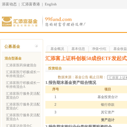
添富动态
|
汇添富香港
|
English
公募基金
基金概况
基本信息
净值•分红
基金收益
汇添富上证科创板50成份ETF发起式
混合型基金
汇添富医药保健混合
投资组合
汇添富医疗积极成长一
年持有混合C
数据来源：基金公告
截止日期：
1.报告期末基金资产组合情况
汇添富医疗积极成长一
年持有混合A
序号
项目
汇添富医疗服务灵活配
1
基金投资合计
置混合D
汇添富医疗服务灵活配
2
银行存款
置混合C
3
其它资产
汇添富医疗服务灵活配
置混合A
资产总计
汇添富达欣混合C
2.报告期末按行业分类的股票投资组合