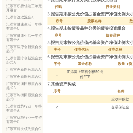
汇添富积极优选三年定
代码
行业类别
开混合
3.报告期末按公允价值占基金资产净值比例大
汇添富达欣混合A
序号
股票名称
数
汇添富健康生活一年持
4.报告期末按债券品种分类的债券投资组合
有混合C
序号
债券品种
汇添富健康生活一年持
有混合A
5.报告期末按公允价值占基金资产净值比例大
汇添富医疗创新混合发
序号
债券代码
债券名称
起式C
6.报告期末按公允价值占基金资产净值比例大
汇添富医疗创新混合发
起式A
序号
基金名称
数量（份
汇添富创新医药混合A
汇添富上证科创板50成
1
汇添富创新医药混合C
份ETF
汇添富均衡回报混合发
7.其他资产构成
起式A
序号
名称
汇添富均衡回报混合发
起式C
1
应收申购款
汇添富优势行业一年持
2
交易保证金
有混合A
汇添富优势行业一年持
有混合C
汇添富科技领先混合C