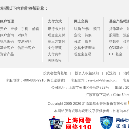
希望以下内容能够帮到您：
账户管理
支付方式
网上交易
基金产品/理
开户
登录
手机
邮箱
银行卡支付
认购 /申购
赎回
货币基金
账户查询
对账单
现金宝支付
定投
转换
股票型
混
登录密码
交易密码
第三方支付
分红
撤单
指数型
债
基金客户
信用卡客户
支付限额
交易申请查询
QDII基金
资管产品
支付费率
现金宝交易
ETF基金
关联流程
投资者教育基地
|
投资人权益须知
|
反洗钱
|
治
客服电话：400-888-9918(免长途话费)
客服邮箱：
service@99fund.com
客服
公司地址：上海市黄浦区外马路728号
邮编：20
汇添富旗下网站：
China Univ
Copyright 2005-
2026 汇添富基金管理股份有限公司
本网站所有资讯与说明文字仅供参考，如有与本