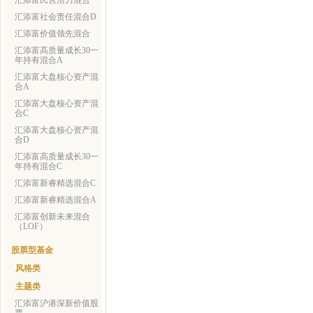
汇添富民营活力混合
汇添富社会责任混合D
汇添富价值领先混合
汇添富高质量成长30一
年持有混合A
汇添富大盘核心资产混
合A
汇添富大盘核心资产混
合C
汇添富大盘核心资产混
合D
汇添富高质量成长30一
年持有混合C
汇添富新睿精选混合C
汇添富新睿精选混合A
汇添富创新未来混合
（LOF）
股票型基金
风格类
主题类
汇添富沪港深新价值股