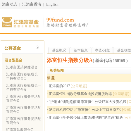
添富动态
|
汇添富香港
|
English
公募基金
基金概况
基本信息
净值•分红
基金收益
添富恒生指数分级A
混合型基金
( 基金代码 150169 )
汇添富医药保健混合
相关新闻
汇添富医疗积极成长一
标 题
年持有混合C
汇添富医疗积极成长一
·
汇添富的2017
[公司动态]
年持有混合A
·
汇添富恒生指数分级基金成投资港股利器
[公司动态]
汇添富医疗服务灵活配
置混合D
·
“沪港通”细则超预期 添富恒生分级迎重大投资机遇
[
汇添富医疗服务灵活配
·
沪港通机遇带动 汇添富恒生分级上市首日涨7%
[公司
置混合C
·
汇添富恒生分级今日上市 精准把握“沪港通”机遇
[公
汇添富医疗服务灵活配
置混合A
汇添富达欣混合C