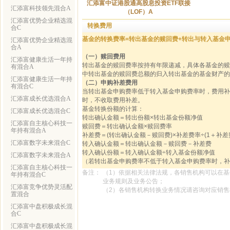
汇添富中证港股通高股息投资ETF联接
汇添富科技领先混合A
（LOF）A
汇添富优势企业精选混
转换费用
合C
基金的转换费率=转出基金的赎回费+转出与转入基金
汇添富优势企业精选混
合A
（一）赎回费用
汇添富健康生活一年持
转出基金的赎回费率按持有年限递减，具体各基金的赎回费
有混合A
中转出基金的赎回费总额的归入转出基金的基金财产的
汇添富健康生活一年持
（二）申购补差费用
有混合C
当转出基金申购费率低于转入基金申购费率时，费用补
汇添富成长优选混合A
时，不收取费用补差。
基金转换份额的计算：
汇添富成长优选混合C
转出确认金额＝转出份额×转出基金份额净值
汇添富自主核心科技一
赎回费＝转出确认金额×赎回费率
年持有混合A
补差费＝(转出确认金额－赎回费)×补差费率÷(1＋补差
汇添富数字未来混合C
转入确认金额＝转出确认金额－赎回费－补差费
转入确认份额＝转入确认金额÷转入基金份额净值
汇添富数字未来混合A
（若转出基金申购费率不低于转入基金申购费率时，补
汇添富自主核心科技一
备注：
（1）依据相关法律法规，各销售机构可以在
年持有混合C
业务规则及业务公告；
汇添富竞争优势灵活配
（2）各销售机构转换业务情况请咨询对应销
置混合
汇添富中盘积极成长混
合C
汇添富中盘积极成长混