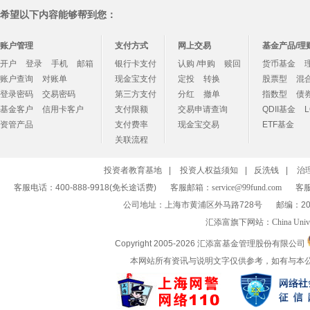
希望以下内容能够帮到您：
账户管理
支付方式
网上交易
基金产品/理
开户
登录
手机
邮箱
银行卡支付
认购 /申购
赎回
货币基金
账户查询
对账单
现金宝支付
定投
转换
股票型
混
登录密码
交易密码
第三方支付
分红
撤单
指数型
债
基金客户
信用卡客户
支付限额
交易申请查询
QDII基金
资管产品
支付费率
现金宝交易
ETF基金
关联流程
投资者教育基地
|
投资人权益须知
|
反洗钱
|
治
客服电话：400-888-9918(免长途话费)
客服邮箱：
service@99fund.com
客服
公司地址：上海市黄浦区外马路728号
邮编：20
汇添富旗下网站：
China Univ
Copyright 2005-
2026 汇添富基金管理股份有限公司
本网站所有资讯与说明文字仅供参考，如有与本