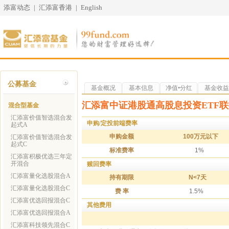
添富动态
|
汇添富香港
|
English
公募基金
基金概况
基本信息
净值•分红
基金收益
汇添富中证港股通高股息投资ETF联
混合型基金
汇添富价值智选混合发
申购/定投前端费率
起式A
申购金额
100万元以下
汇添富价值智选混合发
起式C
标准费率
1%
汇添富积极优选三年定
开混合
赎回费率
汇添富量化选股混合A
持有期限
N<7天
汇添富量化选股混合C
费 率
1.5%
汇添富优选回报混合C
其他费用
汇添富优选回报混合A
汇添富科技领先混合C