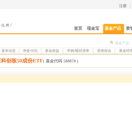
注册
|
首页
现金宝
基金产品
资
基金产品
基本信息
净值•分红
基金收益
申购/赎回清单
投资组合
基金经
科创板50成份ETF
( 基金代码 588870 )