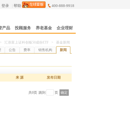
登录
|
帮助
400-888-9918
管产品
投顾服务
养老基金
企业理财
>
汇添富上证科创板50成份ETF
>
基金新闻
理
公告
费率
销售机构
新闻
来 源
发布日期
共0页
跳到
页
确定