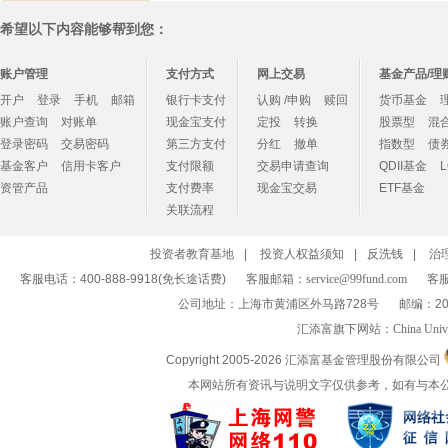
希望以下内容能够帮到您：
账户管理
支付方式
网上交易
基金产品/理
开户
登录
手机
邮箱
银行卡支付
认购 /申购
赎回
货币基金
账户查询
对账单
现金宝支付
定投
转换
股票型
混
登录密码
交易密码
第三方支付
分红
撤单
指数型
债
基金客户
信用卡客户
支付限额
交易申请查询
QDII基金
资管产品
支付费率
现金宝交易
ETF基金
关联流程
投资者教育基地
|
投资人权益须知
|
反洗钱
|
治
客服电话：400-888-9918(免长途话费)
客服邮箱：
service@99fund.com
客服
公司地址：上海市黄浦区外马路728号
邮编：20
汇添富旗下网站：
China Univ
Copyright 2005-
2026 汇添富基金管理股份有限公司
本网站所有资讯与说明文字仅供参考，如有与本