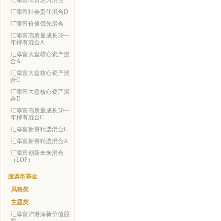
汇添富民营活力混合
汇添富社会责任混合D
汇添富价值领先混合
汇添富高质量成长30一
年持有混合A
汇添富大盘核心资产混
合A
汇添富大盘核心资产混
合C
汇添富大盘核心资产混
合D
汇添富高质量成长30一
年持有混合C
汇添富新睿精选混合C
汇添富新睿精选混合A
汇添富创新未来混合
（LOF）
股票型基金
风格类
主题类
汇添富沪港深新价值股