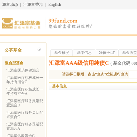
添富动态
|
汇添富香港
|
English
公募基金
基金概况
基本信息
净值•分红
基金收益
汇添富AAA级信用纯债C
混合型基金
( 基金代码 006
汇添富医药保健混合
请选择日期后，点击"查询"按钮进行查询
汇添富医疗积极成长一
年持有混合C
基本信息
汇添富医疗积极成长一
年持有混合A
汇添富医疗服务灵活配
置混合D
汇添富医疗服务灵活配
置混合C
汇添富医疗服务灵活配
置混合A
汇添富达欣混合C