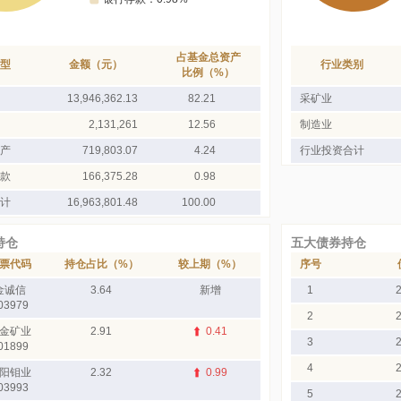
占基金总资产
型
金额（元）
行业类别
比例（%）
13,946,362.13
82.21
采矿业
2,131,261
12.56
制造业
产
719,803.07
4.24
行业投资合计
款
166,375.28
0.98
计
16,963,801.48
100.00
持仓
五大债券持仓
票代码
持仓占比（%）
较上期（%）
序号
金诚信
3.64
新增
1
03979
2
金矿业
2.91
0.41
3
01899
4
阳钼业
2.32
0.99
03993
5