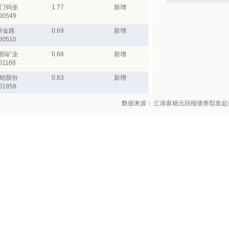
门钨业
1.77
新增
00549
新金路
0.69
新增
00510
部矿业
0.68
新增
01168
钼股份
0.63
新增
01958
数据来源： 汇添富稳元回报债券型发起