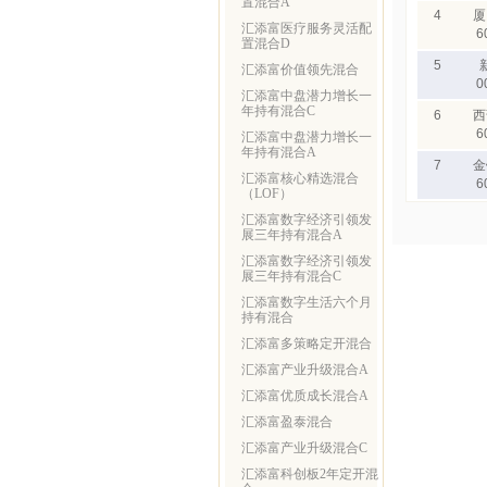
置混合A
4
厦
汇添富医疗服务灵活配
6
置混合D
5
汇添富价值领先混合
0
汇添富中盘潜力增长一
年持有混合C
6
西
6
汇添富中盘潜力增长一
年持有混合A
7
金
汇添富核心精选混合
6
（LOF）
汇添富数字经济引领发
展三年持有混合A
汇添富数字经济引领发
展三年持有混合C
汇添富数字生活六个月
持有混合
汇添富多策略定开混合
汇添富产业升级混合A
汇添富优质成长混合A
汇添富盈泰混合
汇添富产业升级混合C
汇添富科创板2年定开混