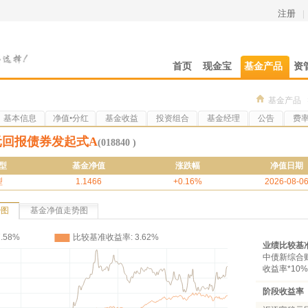
注册
|
首页
现金宝
基金产品
资
基金产品
基本信息
净值•分红
基金收益
投资组合
基金经理
公告
费
元回报债券发起式A
(018840 )
型
基金净值
涨跌幅
净值日期
型
1.1466
+0.16%
2026-08-0
势图
基金净值走势图
业绩比较基
中债新综合财
收益率*10%
阶段收益率