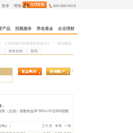
登录
|
帮助
400-888-9918
管产品
投顾服务
养老基金
企业理财
>
汇添富稳元回报债券发起式A
>
基金概况
率
销售机构
新闻
6
准：
富（总值）指数收益率*90%+中证800指数
（%）：
三个月
半年
一年