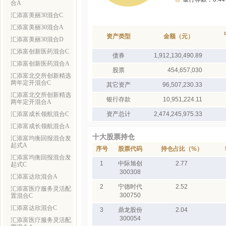
合A
汇添富美丽30混合C
汇添富美丽30混合A
资产类型
金额（元）
汇添富美丽30混合D
汇添富创新医药混合C
债券
1,912,130,490.89
汇添富创新医药混合A
股票
454,657,030
汇添富北交所创新精选
两年定开混合C
其它资产
96,507,230.33
汇添富北交所创新精选
银行存款
10,951,224.11
两年定开混合A
汇添富成长领航混合C
资产总计
2,474,245,975.33
汇添富成长领航混合A
十大股票持仓
汇添富均衡回报混合发
起式A
序号
股票代码
持仓占比（%）
汇添富均衡回报混合发
1
中际旭创
2.77
起式C
300308
汇添富达欣混合A
2
宁德时代
2.52
汇添富医疗服务灵活配
300750
置混合C
汇添富达欣混合C
3
鼎龙股份
2.04
300054
汇添富医疗服务灵活配