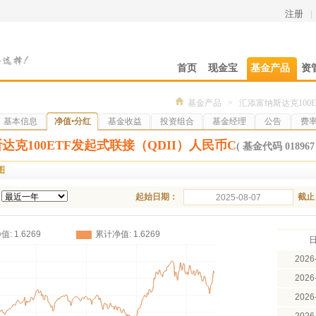
注册
|
首页
现金宝
基金产品
资
基金产品
>
汇添富纳斯达克100E
基本信息
净值•分红
基金收益
投资组合
基金经理
公告
费
达克100ETF发起式联接（QDII）人民币C
( 基金代码 018967 
图
起始日期：
截止
2026
2026
2026