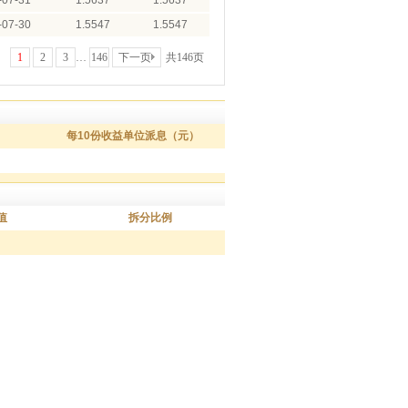
-07-31
1.5637
1.5637
-07-30
1.5547
1.5547
1
2
3
…
146
下一页
共146页
每10份收益单位派息（元）
值
拆分比例