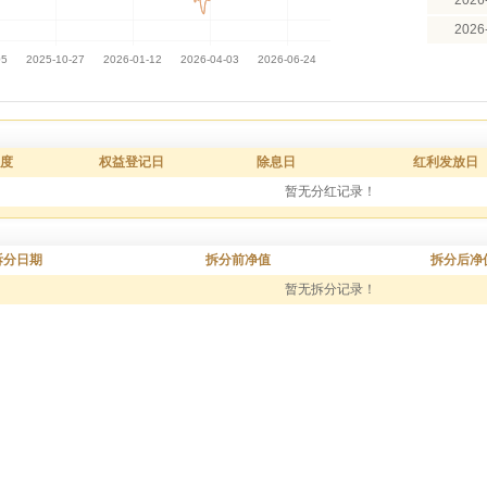
2026
2026
度
权益登记日
除息日
红利发放日
暂无分红记录！
拆分日期
拆分前净值
拆分后净
暂无拆分记录！