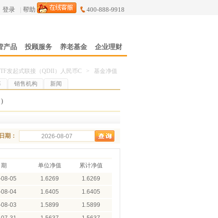
登录
|
帮助
400-888-9918
管产品
投顾服务
养老基金
企业理财
TF发起式联接（QDII）人民币C
>
基金净值
率
销售机构
新闻
)
日期：
日期
单位净值
累计净值
-08-05
1.6269
1.6269
-08-04
1.6405
1.6405
-08-03
1.5899
1.5899