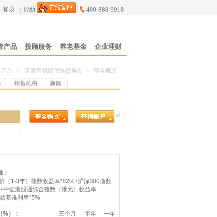
登录
|
帮助
400-888-9918
管产品
投顾服务
养老基金
企业理财
金产品
>
汇添富稳颐优选债券A
>
基金概况
率
销售机构
新闻
5
准：
价（1-3年）指数收益率*82%+沪深300指数
0%+中证港股通综合指数（港元）收益率
存款基准利率*5%
（%）：
三个月
半年
一年