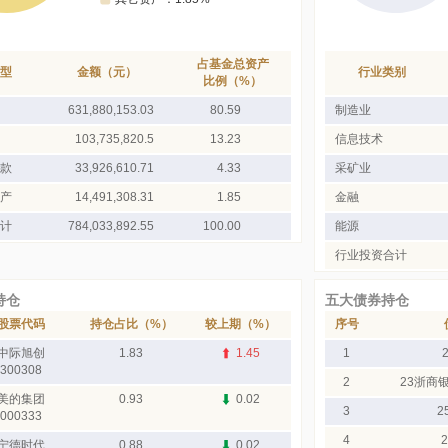
占基金总资产
型
金额（元）
行业类别
比例（%）
631,880,153.03
80.59
制造业
103,735,820.5
13.23
信息技术
款
33,926,610.71
4.33
采矿业
产
14,491,308.31
1.85
金融
计
784,033,892.55
100.00
能源
行业投资合计
持仓
五大债券持仓
股票代码
持仓占比（%）
较上期（%）
序号
中际旭创
1.83
1.45
1
300308
2
23浙商
美的集团
0.93
0.02
3
2
000333
4
宁德时代
0.88
0.02