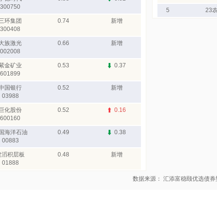
300750
5
23
三环集团
0.74
新增
300408
大族激光
0.66
新增
002008
紫金矿业
0.53
0.37
601899
中国银行
0.52
新增
03988
巨化股份
0.52
0.16
600160
国海洋石油
0.49
0.38
00883
建滔积层板
0.48
新增
01888
数据来源： 汇添富稳颐优选债券