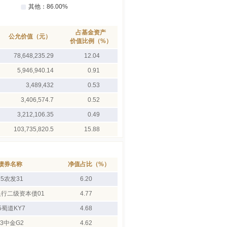
占基金资产
公允价值（元）
价值比例（%）
78,648,235.29
12.04
5,946,940.14
0.91
3,489,432
0.53
3,406,574.7
0.52
3,212,106.35
0.49
103,735,820.5
15.88
债券名称
净值占比（%）
25农发31
6.20
银行二级资本债01
4.77
5蜀道KY7
4.68
23中金G2
4.62