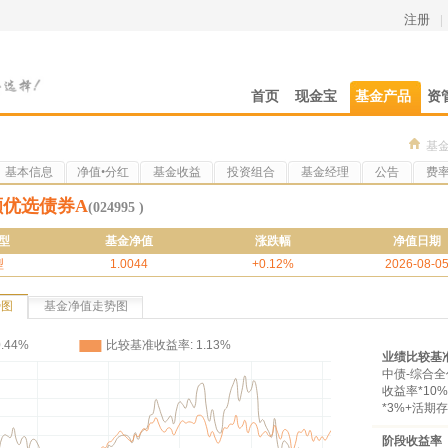
注册
|
首页
现金宝
基金产品
资
基
基本信息
净值•分红
基金收益
投资组合
基金经理
公告
费
颐优选债券A
(024995 )
型
基金净值
涨跌幅
净值日期
型
1.0044
+0.12%
2026-08-0
势图
基金净值走势图
业绩比较基
中债-综合全
收益率*1
*3%+活期
阶段收益率