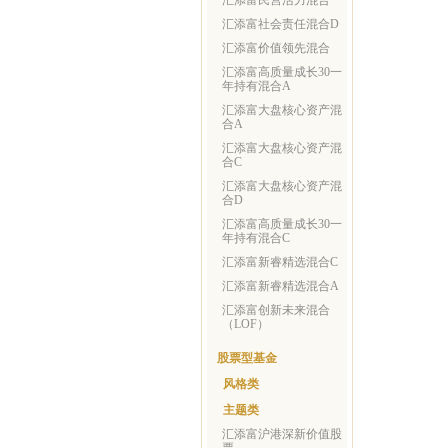
汇添富民营活力混合
汇添富社会责任混合D
汇添富价值领先混合
汇添富高质量成长30一
年持有混合A
汇添富大盘核心资产混
合A
汇添富大盘核心资产混
合C
汇添富大盘核心资产混
合D
汇添富高质量成长30一
年持有混合C
汇添富新睿精选混合C
汇添富新睿精选混合A
汇添富创新未来混合
（LOF）
股票型基金
风格类
主题类
汇添富沪港深新价值股