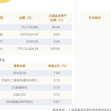
占基金总资产
型
金额（元）
行业类别
比例（%）
771,732,866
99.49
款
3,970,414.16
0.51
产
8,324.03
0.00
计
775,711,604.19
100.00
持仓
债券名称
净值占比（%）
25中证G9
7.60
25农行二级资本债02A(BC)
5.73
21渝城投01
5.73
23徐工01
5.72
25京能电力MTN001
5.67
数据来源： 汇添富鑫泽定期开放债券型发起