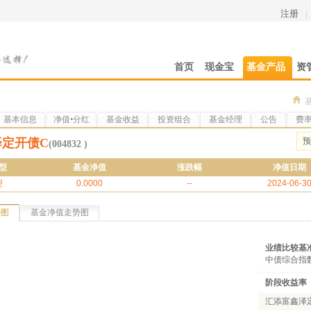
注册
|
首页
现金宝
基金产品
资
基本信息
净值•分红
基金收益
投资组合
基金经理
公告
费
泽定开债C
预
(004832 )
型
基金净值
涨跌幅
净值日期
型
0.0000
--
2024-06-3
势图
基金净值走势图
业绩比较基
中债综合指
阶段收益率
汇添富鑫泽