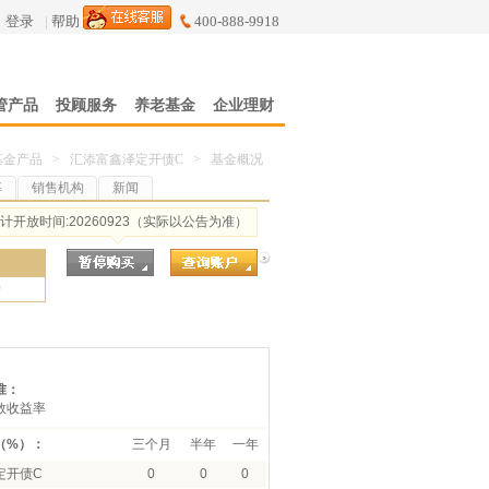
登录
|
帮助
400-888-9918
管产品
投顾服务
养老基金
企业理财
基金产品
>
汇添富鑫泽定开债C
>
基金概况
率
销售机构
新闻
计开放时间:20260923（实际以公告为准）
0
准：
数收益率
（%）：
三个月
半年
一年
定开债C
0
0
0