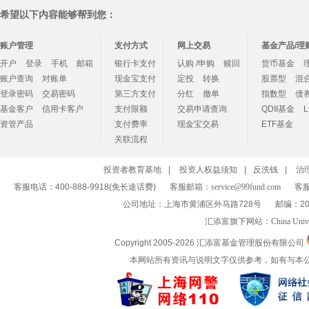
希望以下内容能够帮到您：
账户管理
支付方式
网上交易
基金产品/理
开户
登录
手机
邮箱
银行卡支付
认购 /申购
赎回
货币基金
账户查询
对账单
现金宝支付
定投
转换
股票型
混
登录密码
交易密码
第三方支付
分红
撤单
指数型
债
基金客户
信用卡客户
支付限额
交易申请查询
QDII基金
资管产品
支付费率
现金宝交易
ETF基金
关联流程
投资者教育基地
|
投资人权益须知
|
反洗钱
|
治
客服电话：400-888-9918(免长途话费)
客服邮箱：
service@99fund.com
客服
公司地址：上海市黄浦区外马路728号
邮编：20
汇添富旗下网站：
China Univ
Copyright 2005-
2026 汇添富基金管理股份有限公司
本网站所有资讯与说明文字仅供参考，如有与本