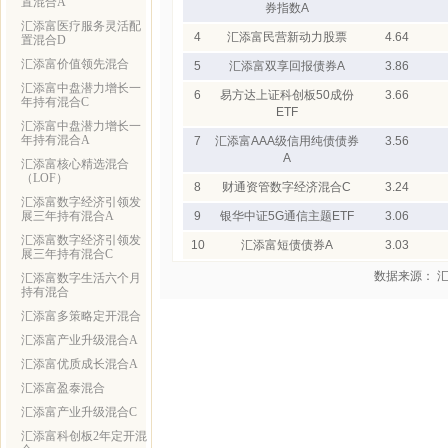
置混合A
券指数A
汇添富医疗服务灵活配
4
汇添富民营新动力股票
4.64
置混合D
汇添富价值领先混合
5
汇添富双享回报债券A
3.86
汇添富中盘潜力增长一
6
易方达上证科创板50成份
3.66
年持有混合C
ETF
汇添富中盘潜力增长一
年持有混合A
7
汇添富AAA级信用纯债债券
3.56
A
汇添富核心精选混合
（LOF）
8
财通资管数字经济混合C
3.24
汇添富数字经济引领发
展三年持有混合A
9
银华中证5G通信主题ETF
3.06
汇添富数字经济引领发
10
汇添富短债债券A
3.03
展三年持有混合C
数据来源： 
汇添富数字生活六个月
持有混合
汇添富多策略定开混合
汇添富产业升级混合A
汇添富优质成长混合A
汇添富盈泰混合
汇添富产业升级混合C
汇添富科创板2年定开混