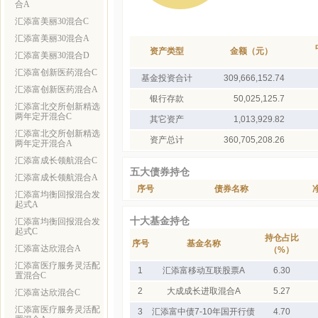
合A
汇添富美丽30混合C
汇添富美丽30混合A
资产类型
金额（元）
汇添富美丽30混合D
汇添富创新医药混合C
基金投资合计
309,666,152.74
汇添富创新医药混合A
银行存款
50,025,125.7
汇添富北交所创新精选
两年定开混合C
其它资产
1,013,929.82
汇添富北交所创新精选
资产总计
360,705,208.26
两年定开混合A
汇添富成长领航混合C
五大债券持仓
汇添富成长领航混合A
序号
债券名称
汇添富均衡回报混合发
起式A
十大基金持仓
汇添富均衡回报混合发
起式C
持仓占比
序号
基金名称
汇添富达欣混合A
（%）
汇添富医疗服务灵活配
1
汇添富移动互联股票A
6.30
置混合C
2
大成成长进取混合A
5.27
汇添富达欣混合C
汇添富医疗服务灵活配
3
汇添富中债7-10年国开行债
4.70