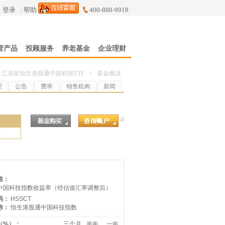
登录
|
帮助
400-888-9918
管产品
投顾服务
养老基金
企业理财
汇添富恒生港股通中国科技ETF
>
基金概况
理
公告
费率
销售机构
新闻
5
准：
中国科技指数收益率（经估值汇率调整后）
码：
HSSCT
称：
恒生港股通中国科技指数
（%）：
三个月
半年
一年