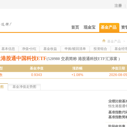
注册
|
首页
现金宝
基金产品
资
基金产品
>
基本信息
净值•分红
基金收益
申购/赎回清单
投资组合
基金经
港股通中国科技ETF
(520980 交易简称 港股通科技ETF汇添富 )
型
基金净值
涨跌幅
净值日期
数
0.9343
+1.08%
2026-08-0
势图
基金净值走势图
业绩比较基
恒生港股通
基准指数代
基准指数简
阶段收益率