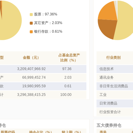
占基金总资产
型
金额（元）
行业类别
比例（%）
3,209,407,966.92
97.36
信息技术
产
66,999,452.74
2.03
通讯业务
款
19,980,995.59
0.61
非日常生活消费品
计
3,296,388,415.25
100.00
工业
日常消费品
行业投资合计
持仓
五大债券持仓
股票代码
持仓占比（%）
较上期（%）
序号