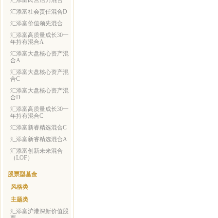
汇添富民营活力混合
汇添富社会责任混合D
汇添富价值领先混合
汇添富高质量成长30一
年持有混合A
汇添富大盘核心资产混
合A
汇添富大盘核心资产混
合C
汇添富大盘核心资产混
合D
汇添富高质量成长30一
年持有混合C
汇添富新睿精选混合C
汇添富新睿精选混合A
汇添富创新未来混合
（LOF）
股票型基金
风格类
主题类
汇添富沪港深新价值股