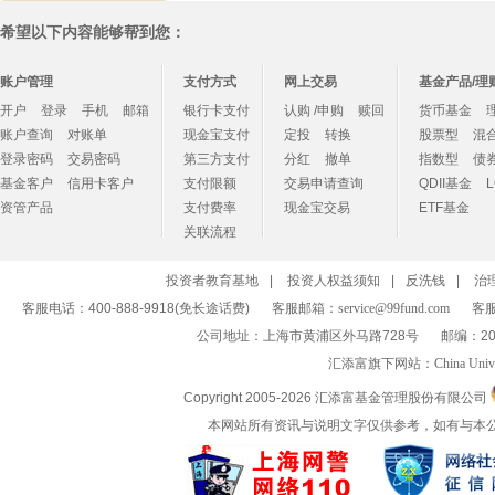
希望以下内容能够帮到您：
账户管理
支付方式
网上交易
基金产品/理
开户
登录
手机
邮箱
银行卡支付
认购 /申购
赎回
货币基金
账户查询
对账单
现金宝支付
定投
转换
股票型
混
登录密码
交易密码
第三方支付
分红
撤单
指数型
债
基金客户
信用卡客户
支付限额
交易申请查询
QDII基金
资管产品
支付费率
现金宝交易
ETF基金
关联流程
投资者教育基地
|
投资人权益须知
|
反洗钱
|
治
客服电话：400-888-9918(免长途话费)
客服邮箱：
service@99fund.com
客服
公司地址：上海市黄浦区外马路728号
邮编：20
汇添富旗下网站：
China Univ
Copyright 2005-
2026 汇添富基金管理股份有限公司
本网站所有资讯与说明文字仅供参考，如有与本